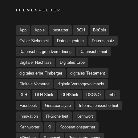
THEMENFELDER
App
Apple
bestatter
BGH
BitCoin
Cyber-Sicherheit
Dateneigentum
Datenschutz
Datenschutzgrundverordnung
Datensicherheit
Digitaler Nachlass
Digitales Erbe
digitales erbe Fimberger
digitales Testament
Digitale Vorsorge
digitale Vorsorgevollmacht
DLH
DLH-Stick
DLHStick
DSGVO
erbe
Facebook
Geräteanalyse
Informationssicherheit
Innovation
IT-Sicherheit
Kennwort
Kennwörter
KI
Kooperationspartner
München
Passwort
Passwortmanager