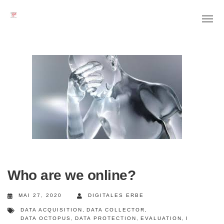
Das digitale Testament
Digitale Vorsorge
Geräteanalyse und Datensicherung
Internetsuche
Who are we online?
Wie regeln Sie ihren digitalen Nachlass
MAI 27, 2020
DIGITALES ERBE
DATA ACQUISITION
,
DATA COLLECTOR
,
Digitaler Nachlass
DATA OCTOPUS
,
DATA PROTECTION
,
EVALUATION
,
I