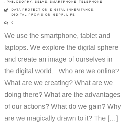
,
PHILOSOPHY
,
SELVE
,
SMARTPHONE
,
TELEPHONE
DATA PROTECTION
,
DIGITAL INHERITANCE
,
DIGITAL PROVISION
,
GDPR
,
LIFE
0
We use the smartphone, tablet and
laptops. We explore the digital sphere
and create an image of ourselves in
DLH Stick – Sicherheitskonzept
the digital world. Who are we online?
Hilfe
What are we creating? What are we
DLH Stick Bedienungsanleitung
doing there? What are the advantages
Videoanleitung und Manual
of our actions? What do we gain? Why
are we magically drawn to it? The […]
Versionsinformationen