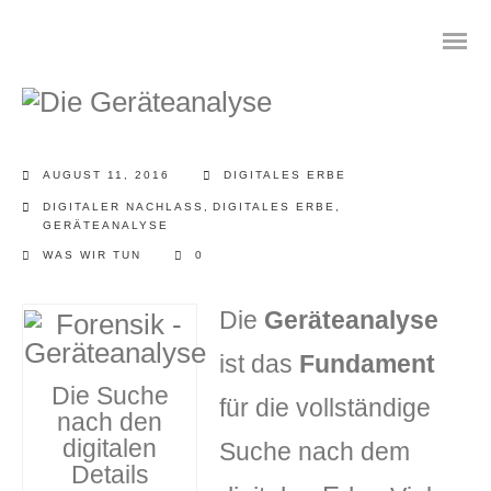
AUGUST 11, 2016
DIGITALES ERBE
Das digitale Testament
DIGITALER NACHLASS
,
DIGITALES ERBE
,
GERÄTEANALYSE
Digitale Vorsorge
WAS WIR TUN
0
Geräteanalyse und Datensicherung
Die
Geräteanalyse
Internetsuche
ist das
Fundament
Die Suche
für die vollständige
Wie regeln Sie ihren digitalen Nachlass
nach den
digitalen
Suche nach dem
Digitaler Nachlass
Details