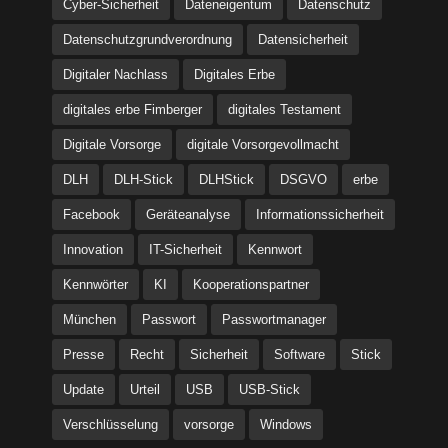
Cyber-Sicherheit
Dateneigentum
Datenschutz
Datenschutzgrundverordnung
Datensicherheit
Digitaler Nachlass
Digitales Erbe
digitales erbe Fimberger
digitales Testament
Digitale Vorsorge
digitale Vorsorgevollmacht
DLH
DLH-Stick
DLHStick
DSGVO
erbe
Facebook
Geräteanalyse
Informationssicherheit
Innovation
IT-Sicherheit
Kennwort
Kennwörter
KI
Kooperationspartner
München
Passwort
Passwortmanager
Presse
Recht
Sicherheit
Software
Stick
Update
Urteil
USB
USB-Stick
Verschlüsselung
vorsorge
Windows