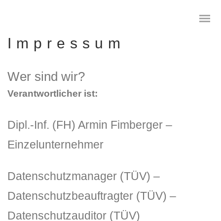
Impressum
Wer sind wir?
Das digitale Testament
Verantwortlicher ist:
Digitale Vorsorge
Dipl.-Inf. (FH) Armin Fimberger –
Geräteanalyse und Datensicherung
Einzelunternehmer
Internetsuche
Datenschutzmanager (TÜV) –
Wie regeln Sie ihren digitalen Nachlass
Datenschutzbeauftragter (TÜV) –
Digitaler Nachlass
Datenschutzauditor (TÜV)