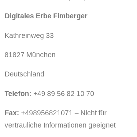
Digitales Erbe Fimberger
Kathreinweg 33
81827 München
DLH Stick – Sicherheitskonzept
Deutschland
Hilfe
Telefon:
+49 89 56 82 10 70
DLH Stick Bedienungsanleitung
Videoanleitung und Manual
Fax:
+498956821071 – Nicht für
Versionsinformationen
vertrauliche Informationen geeignet