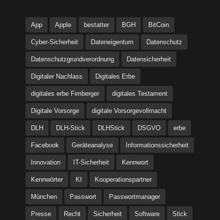
App
Apple
bestatter
BGH
BitCoin
Cyber-Sicherheit
Dateneigentum
Datenschutz
Datenschutzgrundverordnung
Datensicherheit
Digitaler Nachlass
Digitales Erbe
digitales erbe Fimberger
digitales Testament
Digitale Vorsorge
digitale Vorsorgevollmacht
DLH
DLH-Stick
DLHStick
DSGVO
erbe
Facebook
Geräteanalyse
Informationssicherheit
Innovation
IT-Sicherheit
Kennwort
Kennwörter
KI
Kooperationspartner
München
Passwort
Passwortmanager
Presse
Recht
Sicherheit
Software
Stick