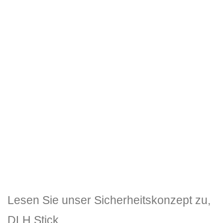
Digitales Erbe Fimberger
Kathreinweg 33
81827 München
Germany
UNSERE EMAIL
info@digitaleserbe.net
Shop: https://www.digitaleserbe.shop
Lesen Sie unser Sicherheitskonzept zu,
DLH Stick.