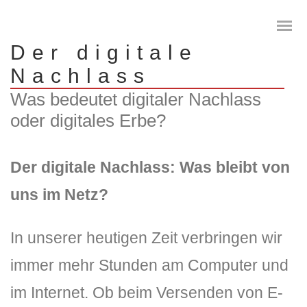
Der digitale
Nachlass
Was bedeutet digitaler Nachlass
oder digitales Erbe?
Das digitale Testament
Digitale Vorsorge
Der digitale Nachlass: Was bleibt von
uns im Netz?
Geräteanalyse und Datensicherung
Internetsuche
In unserer heutigen Zeit verbringen wir
Wie regeln Sie ihren digitalen Nachlass
immer mehr Stunden am Computer und
im Internet. Ob beim Versenden von E-
Digitaler Nachlass