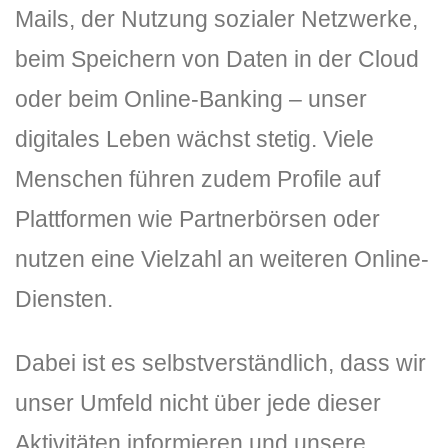
Mails, der Nutzung sozialer Netzwerke,
beim Speichern von Daten in der Cloud
oder beim Online-Banking – unser
digitales Leben wächst stetig. Viele
Menschen führen zudem Profile auf
DLH Stick – Sicherheitskonzept
Plattformen wie Partnerbörsen oder
nutzen eine Vielzahl an weiteren Online-
Hilfe
Diensten.
DLH Stick Bedienungsanleitung
Videoanleitung und Manual
Dabei ist es selbstverständlich, dass wir
unser Umfeld nicht über jede dieser
Versionsinformationen
Aktivitäten informieren und unsere