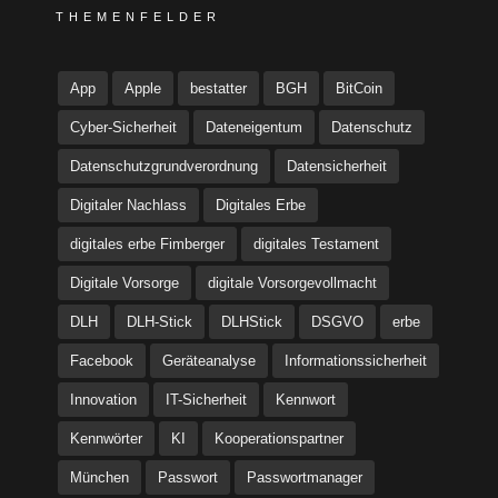
THEMENFELDER
App
Apple
bestatter
BGH
BitCoin
Cyber-Sicherheit
Dateneigentum
Datenschutz
Datenschutzgrundverordnung
Datensicherheit
Digitaler Nachlass
Digitales Erbe
digitales erbe Fimberger
digitales Testament
Digitale Vorsorge
digitale Vorsorgevollmacht
DLH
DLH-Stick
DLHStick
DSGVO
erbe
Facebook
Geräteanalyse
Informationssicherheit
Innovation
IT-Sicherheit
Kennwort
Kennwörter
KI
Kooperationspartner
München
Passwort
Passwortmanager