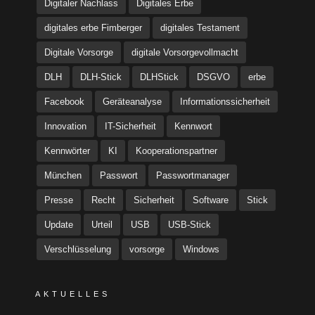
Digitaler Nachlass
Digitales Erbe
digitales erbe Fimberger
digitales Testament
Digitale Vorsorge
digitale Vorsorgevollmacht
DLH
DLH-Stick
DLHStick
DSGVO
erbe
Facebook
Geräteanalyse
Informationssicherheit
Innovation
IT-Sicherheit
Kennwort
Kennwörter
KI
Kooperationspartner
München
Passwort
Passwortmanager
Presse
Recht
Sicherheit
Software
Stick
Update
Urteil
USB
USB-Stick
Verschlüsselung
vorsorge
Windows
AKTUELLES