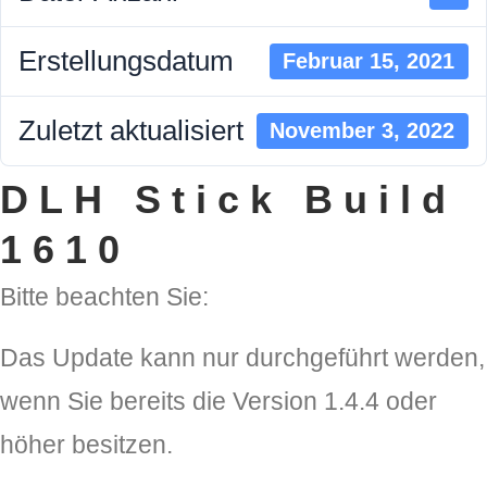
Erstellungsdatum
Februar 15, 2021
Zuletzt aktualisiert
November 3, 2022
DLH Stick Build
DLH Stick – Sicherheitskonzept
1610
Hilfe
Bitte beachten Sie:
DLH Stick Bedienungsanleitung
Das Update kann nur durchgeführt werden,
Videoanleitung und Manual
wenn Sie bereits die Version 1.4.4 oder
Versionsinformationen
höher besitzen.