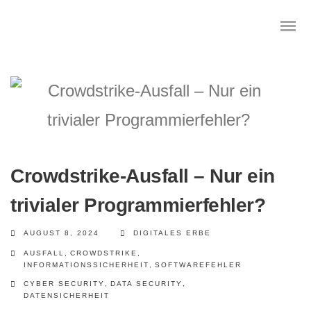
Das digitale Testament
Digitale Vorsorge
Crowdstrike-Ausfall – Nur ein
Geräteanalyse und Datensicherung
trivialer Programmierfehler?
Internetsuche
AUGUST 8, 2024
DIGITALES ERBE
AUSFALL
,
CROWDSTRIKE
,
Wie regeln Sie ihren digitalen Nachlass
INFORMATIONSSICHERHEIT
,
SOFTWAREFEHLER
CYBER SECURITY
,
DATA SECURITY
,
Digitaler Nachlass
DATENSICHERHEIT