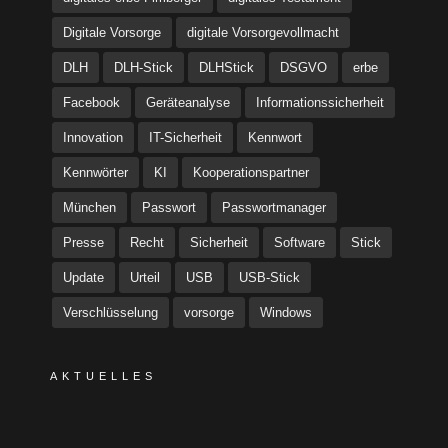
Digitale Vorsorge
digitale Vorsorgevollmacht
DLH
DLH-Stick
DLHStick
DSGVO
erbe
Facebook
Geräteanalyse
Informationssicherheit
Innovation
IT-Sicherheit
Kennwort
Kennwörter
KI
Kooperationspartner
München
Passwort
Passwortmanager
Presse
Recht
Sicherheit
Software
Stick
Update
Urteil
USB
USB-Stick
Verschlüsselung
vorsorge
Windows
AKTUELLES