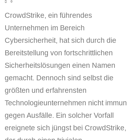
0
CrowdStrike, ein führendes
Unternehmen im Bereich
Cybersicherheit, hat sich durch die
Bereitstellung von fortschrittlichen
Sicherheitslösungen einen Namen
DLH Stick – Sicherheitskonzept
gemacht. Dennoch sind selbst die
Hilfe
größten und erfahrensten
DLH Stick Bedienungsanleitung
Technologieunternehmen nicht immun
Videoanleitung und Manual
gegen Ausfälle. Ein solcher Vorfall
Versionsinformationen
ereignete sich jüngst bei CrowdStrike,