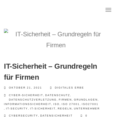
Das digitale Testament
Digitale Vorsorge
IT-Sicherheit – Grundregeln
Geräteanalyse und Datensicherung
für Firmen
Internetsuche
OKTOBER 21, 2021
DIGITALES ERBE
CYBER-SICHERHEIT
,
DATENSCHUTZ
,
Wie regeln Sie ihren digitalen Nachlass
DATENSCHUTZVERLETZUNG
,
FIRMEN
,
GRUNDLAGEN
,
INFORMATIONSSICHERHEIT
,
ISO
,
ISO 27001
,
ISO27001
,
IT-SECURITY
,
IT-SICHERHEIT
,
REGELN
,
UNTERNEHMER
Digitaler Nachlass
CYBERSECURITY
,
DATENSICHERHEIT
0