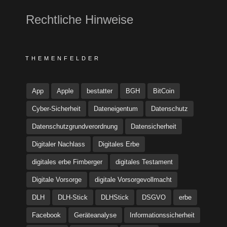
Rechtliche Hinweise
THEMENFELDER
App
Apple
bestatter
BGH
BitCoin
Cyber-Sicherheit
Dateneigentum
Datenschutz
Datenschutzgrundverordnung
Datensicherheit
Digitaler Nachlass
Digitales Erbe
digitales erbe Fimberger
digitales Testament
Digitale Vorsorge
digitale Vorsorgevollmacht
DLH
DLH-Stick
DLHStick
DSGVO
erbe
Facebook
Geräteanalyse
Informationssicherheit