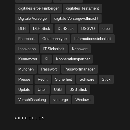
digitales erbe Fimberger
digitales Testament
Digitale Vorsorge
digitale Vorsorgevollmacht
DLH
DLH-Stick
DLHStick
DSGVO
erbe
Facebook
Geräteanalyse
Informationssicherheit
Innovation
IT-Sicherheit
Kennwort
Kennwörter
KI
Kooperationspartner
München
Passwort
Passwortmanager
Presse
Recht
Sicherheit
Software
Stick
Update
Urteil
USB
USB-Stick
Verschlüsselung
vorsorge
Windows
AKTUELLES