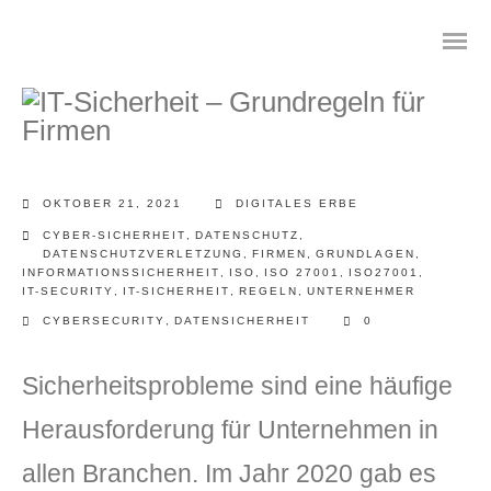
Das digitale Testament
OKTOBER 21, 2021
DIGITALES ERBE
CYBER-SICHERHEIT
,
DATENSCHUTZ
,
Digitale Vorsorge
DATENSCHUTZVERLETZUNG
,
FIRMEN
,
GRUNDLAGEN
,
INFORMATIONSSICHERHEIT
,
ISO
,
ISO 27001
,
ISO27001
,
IT-SECURITY
,
IT-SICHERHEIT
,
REGELN
,
UNTERNEHMER
Geräteanalyse und Datensicherung
CYBERSECURITY
,
DATENSICHERHEIT
0
Internetsuche
Sicherheitsprobleme sind eine häufige
Wie regeln Sie ihren digitalen Nachlass
Herausforderung für Unternehmen in
Digitaler Nachlass
allen Branchen. Im Jahr 2020 gab es