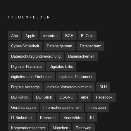
THEMENFELDER
App
Apple
bestatter
BGH
BitCoin
Cyber-Sicherheit
Dateneigentum
Datenschutz
Datenschutzgrundverordnung
Datensicherheit
Digitaler Nachlass
Digitales Erbe
digitales erbe Fimberger
digitales Testament
Digitale Vorsorge
digitale Vorsorgevollmacht
DLH
DLH-Stick
DLHStick
DSGVO
erbe
Facebook
Geräteanalyse
Informationssicherheit
Innovation
IT-Sicherheit
Kennwort
Kennwörter
KI
Kooperationspartner
München
Passwort