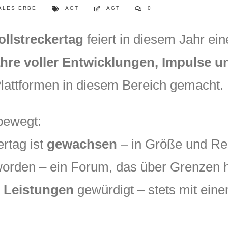
ALES ERBE
AGT
AGT
0
llstreckertag
feiert in diesem Jahr ei
ahre voller Entwicklungen, Impulse 
Plattformen in diesem Bereich gemacht.
 bewegt:
rtag ist
gewachsen
– in Größe und Re
rden – ein Forum, das über Grenzen h
e Leistungen
gewürdigt – stets mit eine