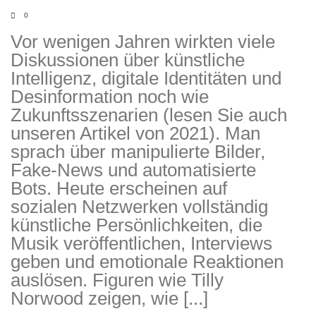
0
Vor wenigen Jahren wirkten viele
Diskussionen über künstliche
Intelligenz, digitale Identitäten und
Desinformation noch wie
Zukunftsszenarien (lesen Sie auch
unseren Artikel von 2021). Man
sprach über manipulierte Bilder,
DLH Stick – Sicherheitskonzept
Fake-News und automatisierte
Hilfe
Bots. Heute erscheinen auf
sozialen Netzwerken vollständig
DLH Stick Bedienungsanleitung
künstliche Persönlichkeiten, die
Musik veröffentlichen, Interviews
Videoanleitung und Manual
geben und emotionale Reaktionen
auslösen. Figuren wie Tilly
Versionsinformationen
Norwood zeigen, wie [...]