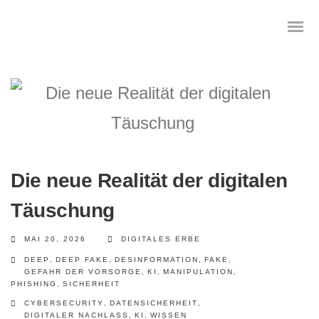
Das digitale Testament
Digitale Vorsorge
Die neue Realität der digitalen
Geräteanalyse und Datensicherung
Täuschung
Internetsuche
MAI 20, 2026
DIGITALES ERBE
DEEP
,
DEEP FAKE
,
DESINFORMATION
,
FAKE
,
Wie regeln Sie ihren digitalen Nachlass
GEFAHR DER VORSORGE
,
KI
,
MANIPULATION
,
PHISHING
,
SICHERHEIT
Digitaler Nachlass
CYBERSECURITY
,
DATENSICHERHEIT
,
DIGITALER NACHLASS
,
KI
,
WISSEN