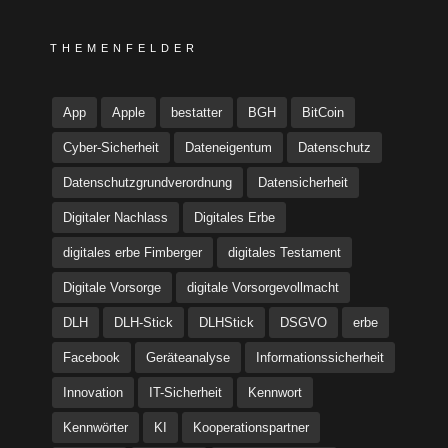
THEMENFELDER
App
Apple
bestatter
BGH
BitCoin
Cyber-Sicherheit
Dateneigentum
Datenschutz
Datenschutzgrundverordnung
Datensicherheit
Digitaler Nachlass
Digitales Erbe
digitales erbe Fimberger
digitales Testament
Digitale Vorsorge
digitale Vorsorgevollmacht
DLH
DLH-Stick
DLHStick
DSGVO
erbe
Facebook
Geräteanalyse
Informationssicherheit
Innovation
IT-Sicherheit
Kennwort
Kennwörter
KI
Kooperationspartner