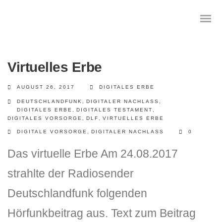
Virtuelles Erbe
AUGUST 26, 2017
DIGITALES ERBE
Das digitale Testament
DEUTSCHLANDFUNK
,
DIGITALER NACHLASS
,
DIGITALES ERBE
,
DIGITALES TESTAMENT
,
Digitale Vorsorge
DIGITALES VORSORGE
,
DLF
,
VIRTUELLES ERBE
DIGITALE VORSORGE
,
DIGITALER NACHLASS
0
Geräteanalyse und Datensicherung
Das virtuelle Erbe Am 24.08.2017
Internetsuche
strahlte der Radiosender
Wie regeln Sie ihren digitalen Nachlass
Deutschlandfunk folgenden
Digitaler Nachlass
Hörfunkbeitrag aus. Text zum Beitrag