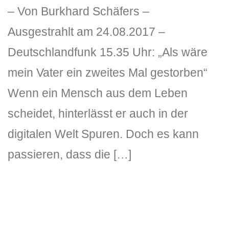
– Von Burkhard Schäfers –
Ausgestrahlt am 24.08.2017 –
Deutschlandfunk 15.35 Uhr: „Als wäre
mein Vater ein zweites Mal gestorben“
Wenn ein Mensch aus dem Leben
DLH Stick – Sicherheitskonzept
scheidet, hinterlässt er auch in der
digitalen Welt Spuren. Doch es kann
Hilfe
passieren, dass die […]
DLH Stick Bedienungsanleitung
Videoanleitung und Manual
Versionsinformationen