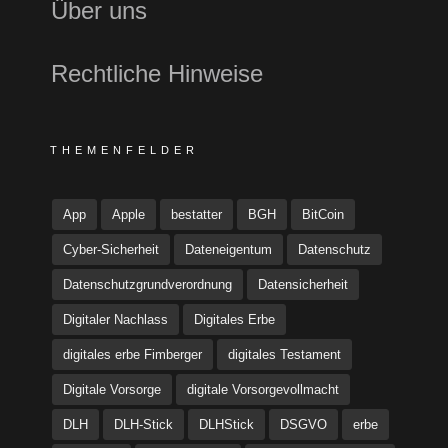
Über uns
Rechtliche Hinweise
THEMENFELDER
App
Apple
bestatter
BGH
BitCoin
Cyber-Sicherheit
Dateneigentum
Datenschutz
Datenschutzgrundverordnung
Datensicherheit
Digitaler Nachlass
Digitales Erbe
digitales erbe Fimberger
digitales Testament
Digitale Vorsorge
digitale Vorsorgevollmacht
DLH
DLH-Stick
DLHStick
DSGVO
erbe