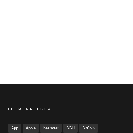
THEMENFELDER
App
Apple
bestatter
BGH
BitCoin