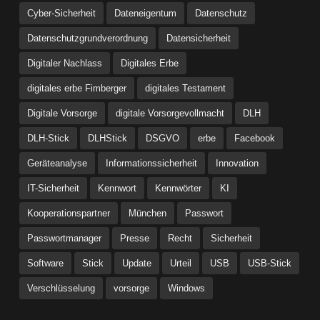
Cyber-Sicherheit
Dateneigentum
Datenschutz
Datenschutzgrundverordnung
Datensicherheit
Digitaler Nachlass
Digitales Erbe
digitales erbe Fimberger
digitales Testament
Digitale Vorsorge
digitale Vorsorgevollmacht
DLH
DLH-Stick
DLHStick
DSGVO
erbe
Facebook
Geräteanalyse
Informationssicherheit
Innovation
IT-Sicherheit
Kennwort
Kennwörter
KI
Kooperationspartner
München
Passwort
Passwortmanager
Presse
Recht
Sicherheit
Software
Stick
Update
Urteil
USB
USB-Stick
Verschlüsselung
vorsorge
Windows