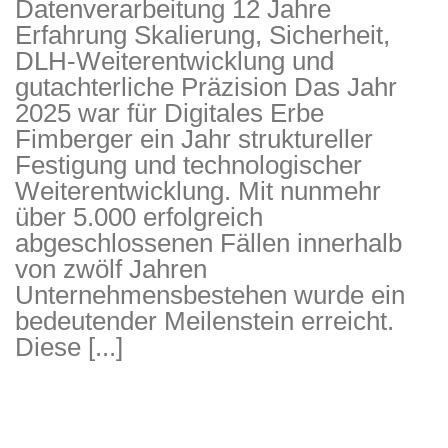
Datenverarbeitung 12 Jahre
Erfahrung Skalierung, Sicherheit,
DLH-Weiterentwicklung und
gutachterliche Präzision Das Jahr
2025 war für Digitales Erbe
Fimberger ein Jahr struktureller
Festigung und technologischer
Weiterentwicklung. Mit nunmehr
über 5.000 erfolgreich
DLH Stick – Sicherheitskonzept
abgeschlossenen Fällen innerhalb
Hilfe
von zwölf Jahren
Unternehmensbestehen wurde ein
DLH Stick Bedienungsanleitung
bedeutender Meilenstein erreicht.
Diese [...]
Videoanleitung und Manual
Versionsinformationen