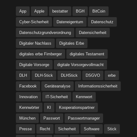
App
Apple
bestatter
BGH
BitCoin
Cyber-Sicherheit
Dateneigentum
Datenschutz
Datenschutzgrundverordnung
Datensicherheit
Digitaler Nachlass
Digitales Erbe
digitales erbe Fimberger
digitales Testament
Digitale Vorsorge
digitale Vorsorgevollmacht
DLH
DLH-Stick
DLHStick
DSGVO
erbe
Facebook
Geräteanalyse
Informationssicherheit
Innovation
IT-Sicherheit
Kennwort
Kennwörter
KI
Kooperationspartner
München
Passwort
Passwortmanager
Presse
Recht
Sicherheit
Software
Stick