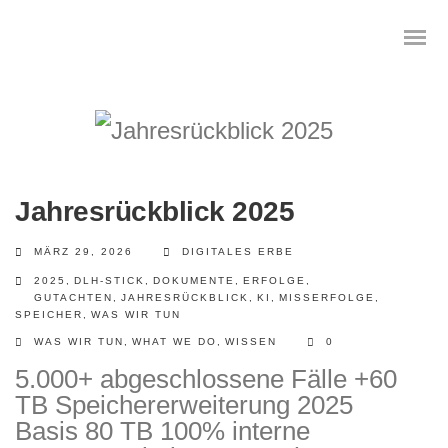
Das digitale Testament
Jahresrückblick 2025
Digitale Vorsorge
MÄRZ 29, 2026
DIGITALES ERBE
Geräteanalyse und Datensicherung
2025
,
DLH-STICK
,
DOKUMENTE
,
ERFOLGE
,
GUTACHTEN
,
JAHRESRÜCKBLICK
,
KI
,
MISSERFOLGE
,
SPEICHER
,
WAS WIR TUN
Internetsuche
WAS WIR TUN
,
WHAT WE DO
,
WISSEN
0
5.000+ abgeschlossene Fälle +60
Wie regeln Sie ihren digitalen Nachlass
TB Speichererweiterung 2025
Digitaler Nachlass
Basis 80 TB 100% interne