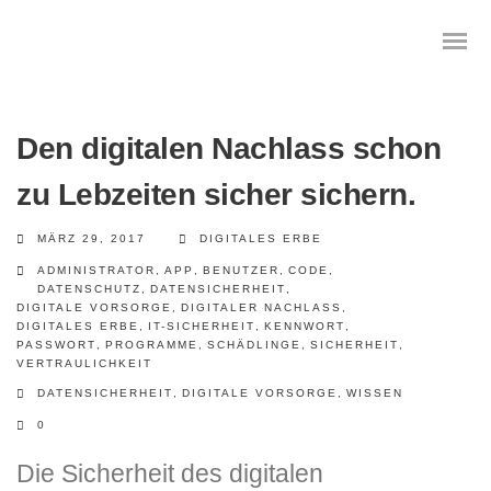
Den digitalen Nachlass schon
zu Lebzeiten sicher sichern.
Das digitale Testament
MÄRZ 29, 2017
DIGITALES ERBE
Digitale Vorsorge
ADMINISTRATOR
,
APP
,
BENUTZER
,
CODE
,
DATENSCHUTZ
,
DATENSICHERHEIT
,
Geräteanalyse und Datensicherung
DIGITALE VORSORGE
,
DIGITALER NACHLASS
,
DIGITALES ERBE
,
IT-SICHERHEIT
,
KENNWORT
,
PASSWORT
,
PROGRAMME
,
SCHÄDLINGE
,
SICHERHEIT
,
Internetsuche
VERTRAULICHKEIT
DATENSICHERHEIT
,
DIGITALE VORSORGE
,
WISSEN
Wie regeln Sie ihren digitalen Nachlass
0
Digitaler Nachlass
Die Sicherheit des digitalen