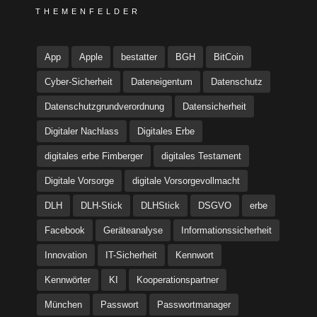
THEMENFELDER
App
Apple
bestatter
BGH
BitCoin
Cyber-Sicherheit
Dateneigentum
Datenschutz
Datenschutzgrundverordnung
Datensicherheit
Digitaler Nachlass
Digitales Erbe
digitales erbe Fimberger
digitales Testament
Digitale Vorsorge
digitale Vorsorgevollmacht
DLH
DLH-Stick
DLHStick
DSGVO
erbe
Facebook
Geräteanalyse
Informationssicherheit
Innovation
IT-Sicherheit
Kennwort
Kennwörter
KI
Kooperationspartner
München
Passwort
Passwortmanager