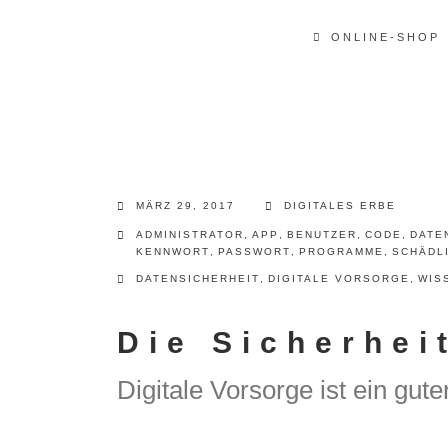
ONLINE-SHOP
MÄRZ 29, 2017
DIGITALES ERBE
ADMINISTRATOR
,
APP
,
BENUTZER
,
CODE
,
DATE
KENNWORT
,
PASSWORT
,
PROGRAMME
,
SCHÄDL
DATENSICHERHEIT
,
DIGITALE VORSORGE
,
WIS
Die Sicherhei
Digitale Vorsorge ist ein gute