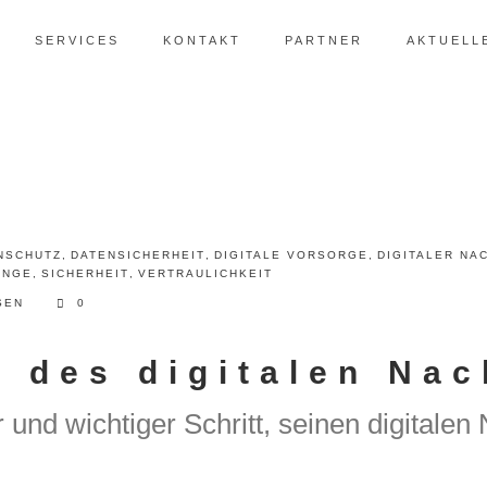
SERVICES
KONTAKT
PARTNER
AKTUELL
NSCHUTZ
,
DATENSICHERHEIT
,
DIGITALE VORSORGE
,
DIGITALER NA
INGE
,
SICHERHEIT
,
VERTRAULICHKEIT
SEN
0
t des digitalen Na
r und wichtiger Schritt, seinen digitalen