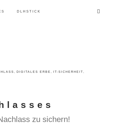
ES
DLHSTICK
CHLASS
,
DIGITALES ERBE
,
IT-SICHERHEIT
,
chlasses
 Nachlass zu sichern!