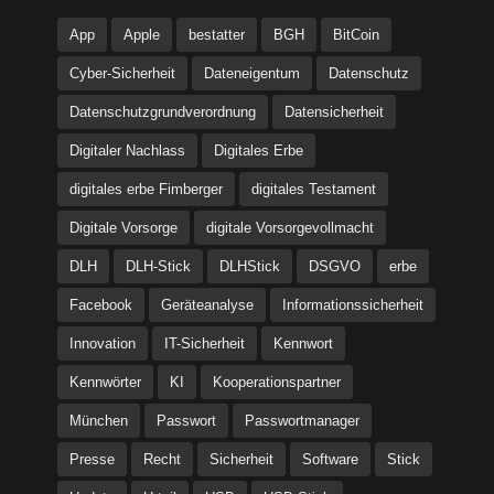
App
Apple
bestatter
BGH
BitCoin
Cyber-Sicherheit
Dateneigentum
Datenschutz
Datenschutzgrundverordnung
Datensicherheit
Digitaler Nachlass
Digitales Erbe
digitales erbe Fimberger
digitales Testament
Digitale Vorsorge
digitale Vorsorgevollmacht
DLH
DLH-Stick
DLHStick
DSGVO
erbe
Facebook
Geräteanalyse
Informationssicherheit
Innovation
IT-Sicherheit
Kennwort
Kennwörter
KI
Kooperationspartner
München
Passwort
Passwortmanager
Presse
Recht
Sicherheit
Software
Stick