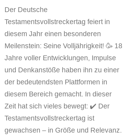
Der Deutsche
Testamentsvollstreckertag feiert in
diesem Jahr einen besonderen
Meilenstein: Seine Volljährigkeit! 🥳 18
Jahre voller Entwicklungen, Impulse
DLH Stick – Sicherheitskonzept
und Denkanstöße haben ihn zu einer
Hilfe
der bedeutendsten Plattformen in
DLH Stick Bedienungsanleitung
diesem Bereich gemacht. In dieser
Zeit hat sich vieles bewegt: ✔️ Der
Videoanleitung und Manual
Testamentsvollstreckertag ist
Versionsinformationen
gewachsen – in Größe und Relevanz.