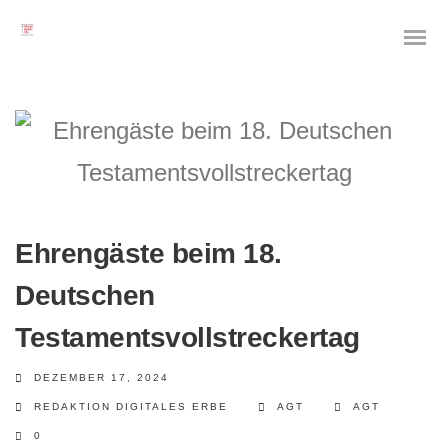
Das digitale Testament
Digitale Vorsorge
Ehrengäste beim 18.
Geräteanalyse und Datensicherung
Deutschen
Internetsuche
Testamentsvollstreckertag
Wie regeln Sie ihren digitalen Nachlass
DEZEMBER 17, 2024
REDAKTION DIGITALES ERBE
AGT
AGT
Digitaler Nachlass
0