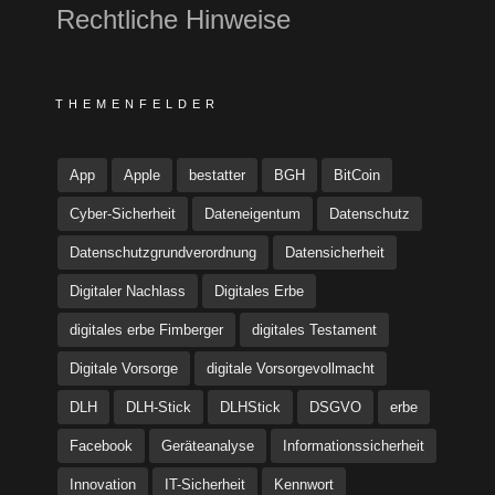
Rechtliche Hinweise
THEMENFELDER
App
Apple
bestatter
BGH
BitCoin
Cyber-Sicherheit
Dateneigentum
Datenschutz
Datenschutzgrundverordnung
Datensicherheit
Digitaler Nachlass
Digitales Erbe
digitales erbe Fimberger
digitales Testament
Digitale Vorsorge
digitale Vorsorgevollmacht
DLH
DLH-Stick
DLHStick
DSGVO
erbe
Facebook
Geräteanalyse
Informationssicherheit
Innovation
IT-Sicherheit
Kennwort