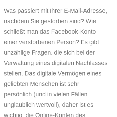
Was passiert mit Ihrer E-Mail-Adresse,
nachdem Sie gestorben sind? Wie
schließt man das Facebook-Konto
einer verstorbenen Person? Es gibt
unzählige Fragen, die sich bei der
DLH Stick – Sicherheitskonzept
Verwaltung eines digitalen Nachlasses
Hilfe
stellen. Das digitale Vermögen eines
DLH Stick Bedienungsanleitung
geliebten Menschen ist sehr
Videoanleitung und Manual
persönlich (und in vielen Fällen
unglaublich wertvoll), daher ist es
Versionsinformationen
wichtig, die Online-Konten des