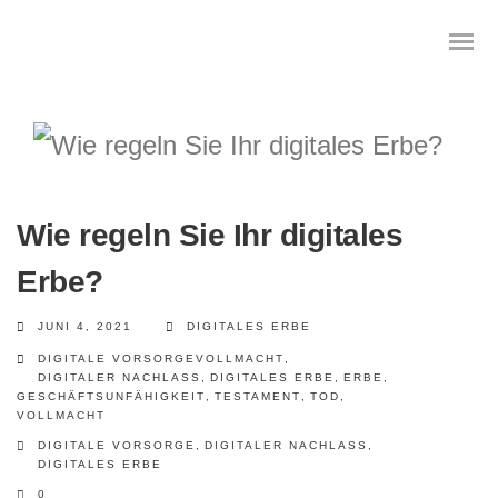
Das digitale Testament
Wie regeln Sie Ihr digitales
Digitale Vorsorge
Erbe?
Geräteanalyse und Datensicherung
JUNI 4, 2021
DIGITALES ERBE
DIGITALE VORSORGEVOLLMACHT
,
Internetsuche
DIGITALER NACHLASS
,
DIGITALES ERBE
,
ERBE
,
GESCHÄFTSUNFÄHIGKEIT
,
TESTAMENT
,
TOD
,
Wie regeln Sie ihren digitalen Nachlass
VOLLMACHT
DIGITALE VORSORGE
,
DIGITALER NACHLASS
,
DIGITALES ERBE
Digitaler Nachlass
0