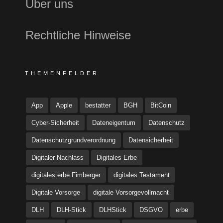
Über uns
Rechtliche Hinweise
THEMENFELDER
App
Apple
bestatter
BGH
BitCoin
Cyber-Sicherheit
Dateneigentum
Datenschutz
Datenschutzgrundverordnung
Datensicherheit
Digitaler Nachlass
Digitales Erbe
digitales erbe Fimberger
digitales Testament
Digitale Vorsorge
digitale Vorsorgevollmacht
DLH
DLH-Stick
DLHStick
DSGVO
erbe