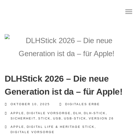
Das digitale Testament
Digitale Vorsorge
DLHStick 2026 – Die neue
Geräteanalyse und Datensicherung
Generation ist da – für Apple!
Internetsuche
OKTOBER 10, 2025
DIGITALES ERBE
APPLE
,
DIGITALE VORSORGE
,
DLH
,
DLH-STICK
,
Wie regeln Sie ihren digitalen Nachlass
SICHERHEIT
,
STICK
,
USB
,
USB-STICK
,
VERSION 26
APPLE
,
DIGITAL LIFE & HERITAGE STICK
,
Digitaler Nachlass
DIGITALE VORSORGE