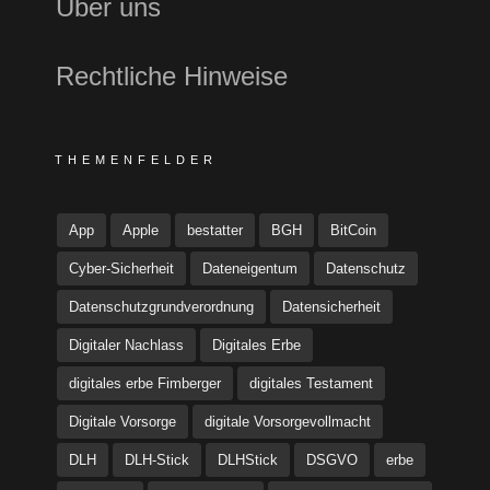
Über uns
Rechtliche Hinweise
THEMENFELDER
App
Apple
bestatter
BGH
BitCoin
Cyber-Sicherheit
Dateneigentum
Datenschutz
Datenschutzgrundverordnung
Datensicherheit
Digitaler Nachlass
Digitales Erbe
digitales erbe Fimberger
digitales Testament
Digitale Vorsorge
digitale Vorsorgevollmacht
DLH
DLH-Stick
DLHStick
DSGVO
erbe