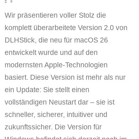
0
Wir präsentieren voller Stolz die
komplett überarbeitete Version 2.0 von
DLHStick, die neu für macOS 26
entwickelt wurde und auf den
modernsten Apple-Technologien
DLH Stick – Sicherheitskonzept
basiert. Diese Version ist mehr als nur
Hilfe
ein Update: Sie stellt einen
DLH Stick Bedienungsanleitung
vollständigen Neustart dar – sie ist
Videoanleitung und Manual
schneller, sicherer, intuitiver und
Versionsinformationen
zukunftssicher. Die Version für