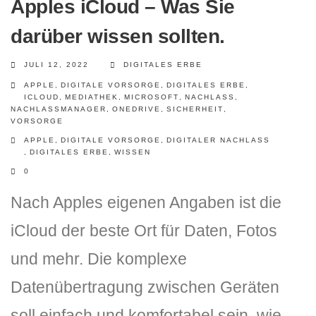
Apples iCloud – Was Sie
darüber wissen sollten.
JULI 12, 2022
DIGITALES ERBE
APPLE
,
DIGITALE VORSORGE
,
DIGITALES ERBE
,
ICLOUD
,
MEDIATHEK
,
MICROSOFT
,
NACHLASS
,
NACHLASSMANAGER
,
ONEDRIVE
,
SICHERHEIT
,
VORSORGE
APPLE
,
DIGITALE VORSORGE
,
DIGITALER NACHLASS
,
DIGITALES ERBE
,
WISSEN
0
Nach Apples eigenen Angaben ist die
iCloud der beste Ort für Daten, Fotos
und mehr. Die komplexe
Datenübertragung zwischen Geräten
soll einfach und komfortabel sein, wie