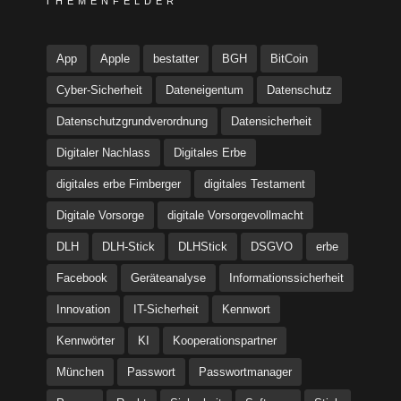
THEMENFELDER
App
Apple
bestatter
BGH
BitCoin
Cyber-Sicherheit
Dateneigentum
Datenschutz
Datenschutzgrundverordnung
Datensicherheit
Digitaler Nachlass
Digitales Erbe
digitales erbe Fimberger
digitales Testament
Digitale Vorsorge
digitale Vorsorgevollmacht
DLH
DLH-Stick
DLHStick
DSGVO
erbe
Facebook
Geräteanalyse
Informationssicherheit
Innovation
IT-Sicherheit
Kennwort
Kennwörter
KI
Kooperationspartner
München
Passwort
Passwortmanager