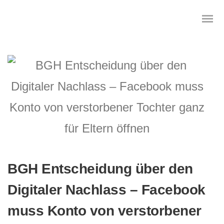
Das digitale Testament
Digitale Vorsorge
Geräteanalyse und Datensicherung
Internetsuche
BGH Entscheidung über den
Digitaler Nachlass – Facebook
Wie regeln Sie ihren digitalen Nachlass
muss Konto von verstorbener
Digitaler Nachlass