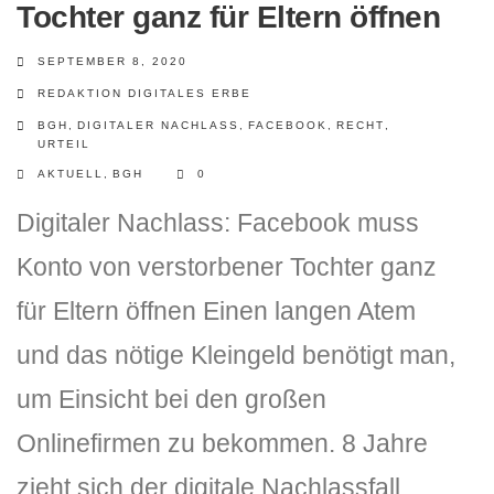
Tochter ganz für Eltern öffnen
SEPTEMBER 8, 2020
REDAKTION DIGITALES ERBE
BGH
,
DIGITALER NACHLASS
,
FACEBOOK
,
RECHT
,
URTEIL
AKTUELL
,
BGH
0
Digitaler Nachlass: Facebook muss
DLH Stick – Sicherheitskonzept
Konto von verstorbener Tochter ganz
Hilfe
für Eltern öffnen Einen langen Atem
DLH Stick Bedienungsanleitung
und das nötige Kleingeld benötigt man,
Videoanleitung und Manual
um Einsicht bei den großen
Onlinefirmen zu bekommen. 8 Jahre
Versionsinformationen
zieht sich der digitale Nachlassfall