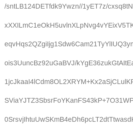
/sntLB124DETfdk9Ywzn//1yET7z/cxsq8
xXXILmC1eOkH5uvlnXLpNvg4vYEixV5T
eqvHqs2QZgiIjg1Sdw6Cam21TyYlIUQ3
ois3UuncBz92uGaBVJ/kYgE36zukGtAItEa
1jcJkaaI4lCdm8OL2XRYM+Kx2aSjCLulKF
SViaYJTZ3SbsrFoYKanFS43kP+7O31W
0SrsvjIhtuUwSKmB4eDh6pcLT2dtTtwasd