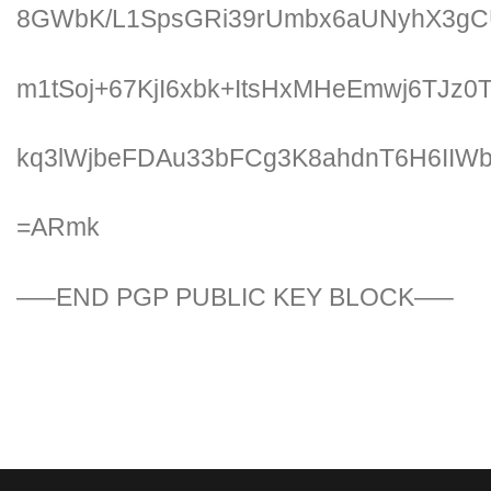
8GWbK/L1SpsGRi39rUmbx6aUNyhX3gC
m1tSoj+67KjI6xbk+ItsHxMHeEmwj6TJz0
kq3lWjbeFDAu33bFCg3K8ahdnT6H6II
=ARmk
—–END PGP PUBLIC KEY BLOCK—–