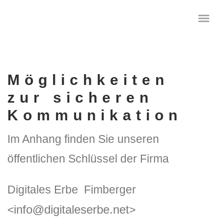
Möglichkeiten
Das digitale Testament
zur sicheren
Kommunikation
Digitale Vorsorge
Im Anhang finden Sie unseren
Geräteanalyse und Datensicherung
öffentlichen Schlüssel der Firma
Internetsuche
Wie regeln Sie ihren digitalen Nachlass
Digitales Erbe Fimberger
info@digitaleserbe.net
<
>
Digitaler Nachlass