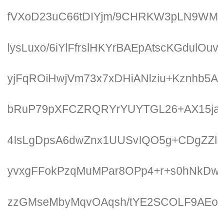
fVXoD23uC66tDIYjm/9CHRKW3pLN9WM
lysLuxo/6iYlFfrslHKYrBAEpAtscKGdulO
yjFqROiHwjVm73x7xDHiANlziu+Kznhb5A
bRuP79pXFCZRQRYrYUYTGL26+AX15ja
4IsLgDpsA6dwZnx1UUSvIQO5g+CDgZZ
yvxgFFokPzqMuMPar8OPp4+r+s0hNkDwa
zzGMseMbyMqvOAqsh/tYE2SCOLF9AE