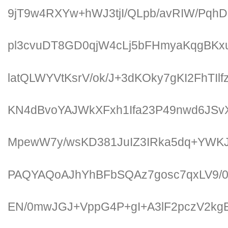
9jT9w4RXYw+hWJ3tjI/QLpb/avRIW/PqhD
pl3cvuDT8GD0qjW4cLj5bFHmyaKqgBKx
latQLWYVtKsrV/ok/J+3dKOky7gKI2FhTI
KN4dBvoYAJWkXFxh1Ifa23P49nwd6JSv
MpewW7y/wsKD381JuIZ3IRka5dq+YW
PAQYAQoAJhYhBFbSQAz7gosc7qxLV9
EN/0mwJGJ+VppG4P+gI+A3lF2pczV2kg