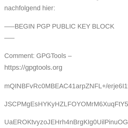
nachfolgend hier:
—–BEGIN PGP PUBLIC KEY BLOCK
—–
Comment: GPGTools –
https://gpgtools.org
mQINBFvRc0MBEAC41arpZNFL+/erje6
JSCPMgEsHYKyHZLFOYOMrM6XuqFtY5a
UaEROKtvyzoJEHrh4nBrgKIg0UilPinu