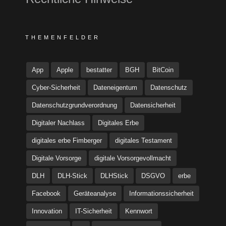
THEMENFELDER
App
Apple
bestatter
BGH
BitCoin
Cyber-Sicherheit
Dateneigentum
Datenschutz
Datenschutzgrundverordnung
Datensicherheit
Digitaler Nachlass
Digitales Erbe
digitales erbe Fimberger
digitales Testament
Digitale Vorsorge
digitale Vorsorgevollmacht
DLH
DLH-Stick
DLHStick
DSGVO
erbe
Facebook
Geräteanalyse
Informationssicherheit
Innovation
IT-Sicherheit
Kennwort