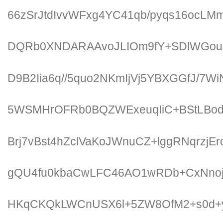
66zSrJtdIvvWFxg4YC41qb/pyqs16ocL
DQRb0XNDARAAvoJLIOm9fY+SDlWGou
D9B2Iia6q//5quo2NKmIjVj5YBXGGfJ/7Wi
5WSMHrOFRb0BQZWExeuqIiC+BStLBod
Brj7vBst4hZclVaKoJWnuCZ+lggRNqrz
gQU4fu0kbaCwLFC46AO1wRDb+CxNnojE
HKqCKQkLWCnUSX6l+5ZW8OfM2+s0d+yS