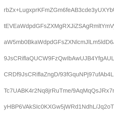
rbZx+LugxprKFmZGm6feAB3cde3yUXYb
tEVEaWdpdGFsZXMgRXJiZSAgRmltYmV
aW5mb0BkaWdpdGFsZXNlcmJlLm5ldD
9JsCRiflaQUCW9FzQwIbAwUJB4YfgA
CRDf9JsCRiflaZngD/93fGquNPj97ufAb
Tc7UABK4r2Nq8jrRuTme/9AqMqQsJRx7n
yHBP6VAkSIc0KXGw5jWRd1NdhL/Jq2oT