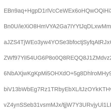
EBn9aq+HgpD1rlVcCeWEx6oHQwOQiHi
Bn0U/ieXiO8HmVYA2Ga7IYYtJqDLxwMm
aJZS4TjWEo3yw4YOSe3bfoctjSyfqAtRJ
ZWf97YiI54UG6P8o0Q8REQQ8J1ZMdvz
6NbAXjwKgKpMi5OHXdO+5g8DhlroMHy
biV13bWbEg7Rz1TRbyEbXL/tJzOYkKTH
vZ4ynSSeb31vsmMJx/tjjW7Y3URvjyUl1L