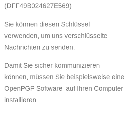
(DFF49B024627E569)
Sie können diesen Schlüssel
verwenden, um uns verschlüsselte
Nachrichten zu senden.
DLH Stick – Sicherheitskonzept
Damit Sie sicher kommunizieren
Hilfe
können, müssen Sie beispielsweise eine
OpenPGP Software auf Ihren Computer
DLH Stick Bedienungsanleitung
installieren.
Videoanleitung und Manual
Versionsinformationen