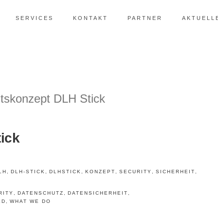
SERVICES
KONTAKT
PARTNER
AKTUELL
ick
LH
,
DLH-STICK
,
DLHSTICK
,
KONZEPT
,
SECURITY
,
SICHERHEIT
,
RITY
,
DATENSCHUTZ
,
DATENSICHERHEIT
,
ED
,
WHAT WE DO