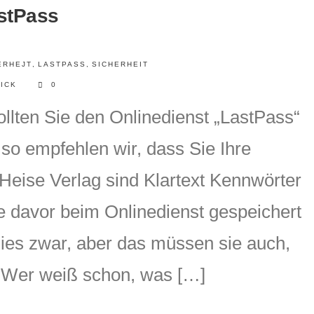
astPass
ERHEJT
,
LASTPASS
,
SICHERHEIT
TICK
0
ollten Sie den Onlinedienst „LastPass“
so empfehlen wir, dass Sie Ihre
Heise Verlag sind Klartext Kennwörter
he davor beim Onlinedienst gespeichert
ies zwar, aber das müssen sie auch,
t. Wer weiß schon, was […]