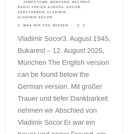
JAMESTOWN
,
MÜNCHEN
,
NACHRUF
,
RADIO FREIES EUROPA
,
SOCOR
,
VERSTORBEN
,
VLADIMIR
,
VLADIMIR SOCOR
WAS WIR TUN
,
WISSEN
0
Vladimir Socor3. August 1945,
Bukarest – 12. August 2025,
München The English version
DLH Stick – Sicherheitskonzept
can be found below the
Hilfe
German version. Mit großer
DLH Stick Bedienungsanleitung
Trauer und tiefer Dankbarkeit
Videoanleitung und Manual
nehmen wir Abschied von
Versionsinformationen
Vladimir Socor.Er war ein