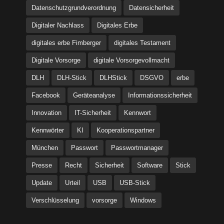
Datenschutzgrundverordnung
Datensicherheit
Digitaler Nachlass
Digitales Erbe
digitales erbe Fimberger
digitales Testament
Digitale Vorsorge
digitale Vorsorgevollmacht
DLH
DLH-Stick
DLHStick
DSGVO
erbe
Facebook
Geräteanalyse
Informationssicherheit
Innovation
IT-Sicherheit
Kennwort
Kennwörter
KI
Kooperationspartner
München
Passwort
Passwortmanager
Presse
Recht
Sicherheit
Software
Stick
Update
Urteil
USB
USB-Stick
Verschlüsselung
vorsorge
Windows