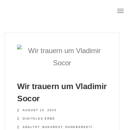
Das digitale Testament
Digitale Vorsorge
Geräteanalyse und Datensicherung
Wir trauern um Vladimir
Internetsuche
Socor
Wie regeln Sie ihren digitalen Nachlass
AUGUST 15, 2025
DIGITALES ERBE
Digitaler Nachlass
ANALYST
,
BUKAREST
,
DANKBARKEIT
,