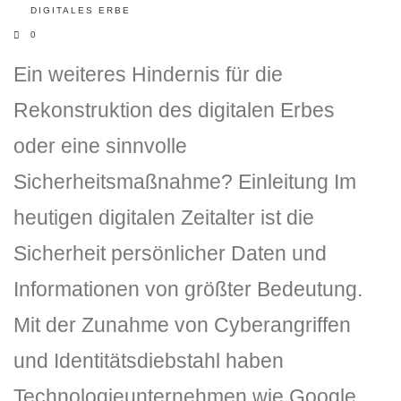
DIGITALES ERBE
0
Ein weiteres Hindernis für die
Rekonstruktion des digitalen Erbes
oder eine sinnvolle
Sicherheitsmaßnahme? Einleitung Im
DLH Stick – Sicherheitskonzept
heutigen digitalen Zeitalter ist die
Hilfe
Sicherheit persönlicher Daten und
DLH Stick Bedienungsanleitung
Informationen von größter Bedeutung.
Videoanleitung und Manual
Mit der Zunahme von Cyberangriffen
und Identitätsdiebstahl haben
Versionsinformationen
Technologieunternehmen wie Google