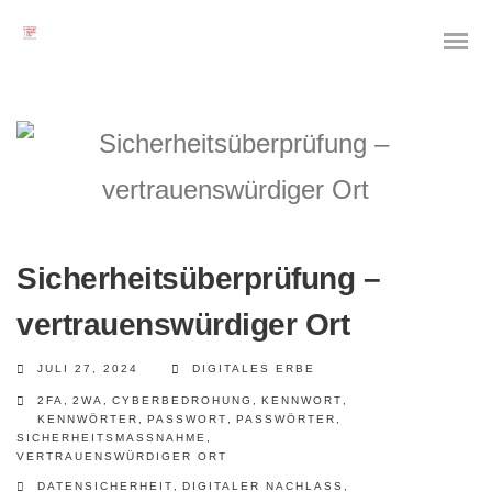
Das digitale Testament
Digitale Vorsorge
Sicherheitsüberprüfung –
Geräteanalyse und Datensicherung
vertrauenswürdiger Ort
Internetsuche
JULI 27, 2024
DIGITALES ERBE
2FA
,
2WA
,
CYBERBEDROHUNG
,
KENNWORT
,
Wie regeln Sie ihren digitalen Nachlass
KENNWÖRTER
,
PASSWORT
,
PASSWÖRTER
,
SICHERHEITSMASSNAHME
,
VERTRAUENSWÜRDIGER ORT
Digitaler Nachlass
DATENSICHERHEIT
,
DIGITALER NACHLASS
,