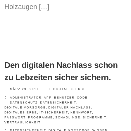
Holzaugen […]
Den digitalen Nachlass schon
zu Lebzeiten sicher sichern.
MÄRZ 29, 2017
DIGITALES ERBE
ADMINISTRATOR
,
APP
,
BENUTZER
,
CODE
,
DATENSCHUTZ
,
DATENSICHERHEIT
,
DIGITALE VORSORGE
,
DIGITALER NACHLASS
,
DIGITALES ERBE
,
IT-SICHERHEIT
,
KENNWORT
,
PASSWORT
,
PROGRAMME
,
SCHÄDLINGE
,
SICHERHEIT
,
VERTRAULICHKEIT
DATENSICHERHEIT
,
DIGITALE VORSORGE
,
WISSEN