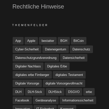
Rechtliche Hinweise
THEMENFELDER
App
Apple
bestatter
BGH
BitCoin
Cyber-Sicherheit
Dateneigentum
Datenschutz
Datenschutzgrundverordnung
Datensicherheit
Digitaler Nachlass
Digitales Erbe
digitales erbe Fimberger
digitales Testament
Digitale Vorsorge
digitale Vorsorgevollmacht
DLH
DLH-Stick
DLHStick
DSGVO
erbe
Facebook
Geräteanalyse
Informationssicherheit
Innovation
IT-Sicherheit
Kennwort