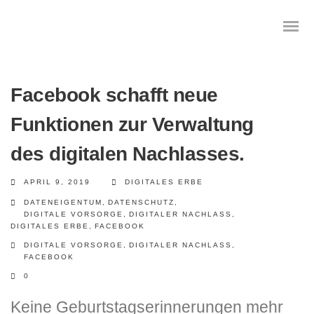
Facebook schafft neue
Funktionen zur Verwaltung
Das digitale Testament
des digitalen Nachlasses.
Digitale Vorsorge
APRIL 9, 2019
DIGITALES ERBE
Geräteanalyse und Datensicherung
DATENEIGENTUM
,
DATENSCHUTZ
,
DIGITALE VORSORGE
,
DIGITALER NACHLASS
,
DIGITALES ERBE
,
FACEBOOK
Internetsuche
DIGITALE VORSORGE
,
DIGITALER NACHLASS
,
FACEBOOK
Wie regeln Sie ihren digitalen Nachlass
0
Digitaler Nachlass
Keine Geburtstagserinnerungen mehr