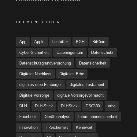
THEMENFELDER
App
Apple
bestatter
BGH
BitCoin
Cyber-Sicherheit
Dateneigentum
Datenschutz
Datenschutzgrundverordnung
Datensicherheit
Digitaler Nachlass
Digitales Erbe
digitales erbe Fimberger
digitales Testament
Digitale Vorsorge
digitale Vorsorgevollmacht
DLH
DLH-Stick
DLHStick
DSGVO
erbe
Facebook
Geräteanalyse
Informationssicherheit
Innovation
IT-Sicherheit
Kennwort