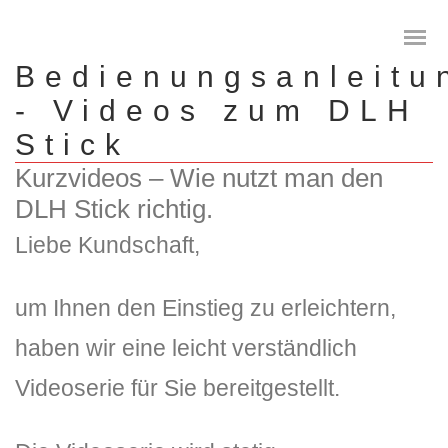
Bedienungsanleitu
- Videos zum DLH
Stick
Kurzvideos – Wie nutzt man den
Das digitale Testament
DLH Stick richtig.
Digitale Vorsorge
Liebe Kundschaft,
Geräteanalyse und Datensicherung
um Ihnen den Einstieg zu erleichtern,
Internetsuche
haben wir eine leicht verständlich
Wie regeln Sie ihren digitalen Nachlass
Videoserie für Sie bereitgestellt.
Digitaler Nachlass