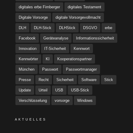
digitales erbe Fimberger
digitales Testament
Digitale Vorsorge
digitale Vorsorgevollmacht
DLH
DLH-Stick
DLHStick
DSGVO
erbe
Facebook
Geräteanalyse
Informationssicherheit
Innovation
IT-Sicherheit
Kennwort
Kennwörter
KI
Kooperationspartner
München
Passwort
Passwortmanager
Presse
Recht
Sicherheit
Software
Stick
Update
Urteil
USB
USB-Stick
Verschlüsselung
vorsorge
Windows
AKTUELLES