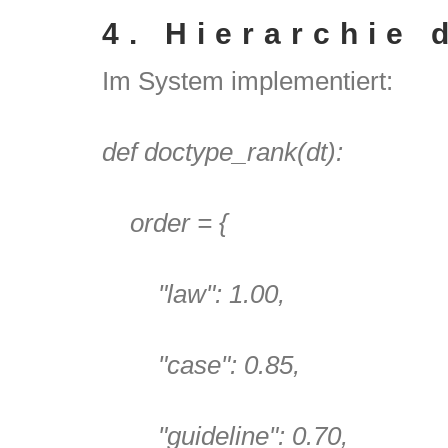
4.
Hierarchie 
Im System implementiert:
def
doctype_rank(dt):
order = {
"law"
:
1.00
,
"case"
:
0.85
,
"guideline"
:
0.70
,