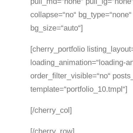
pull_md=“none“ pull_lg=“non
collapse=“no“ bg_type=“none“ 
bg_size=“auto“]
[cherry_portfolio listing_layo
loading_animation=“loading-an
order_filter_visible=“no“ pos
template=“portfolio_10.tmpl“]
[/cherry_col]
[/cherry_row]