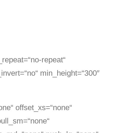
_repeat=“no-repeat“
_invert=“no“ min_height=“300″
one“ offset_xs=“none“
pull_sm=“none“