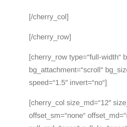
[/cherry_col]
[/cherry_row]
[cherry_row type=“full-width“
bg_attachment=“scroll“ bg_siz
speed=“1.5″ invert=“no“]
[cherry_col size_md=“12″ siz
offset_sm=“none“ offset_md=“