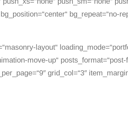
e“ push_xs=“none“ push_sm=“none“ pu
bg_position=“center“ bg_repeat=“no-re
ut=“masonry-layout“ loading_mode=“port
imation-move-up“ posts_format=“post-for
ts_per_page=“9″ grid_col=“3″ item_margi