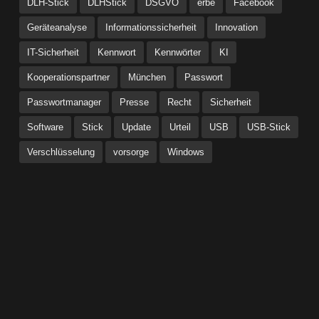
DLH-Stick
DLHStick
DSGVO
erbe
Facebook
Geräteanalyse
Informationssicherheit
Innovation
IT-Sicherheit
Kennwort
Kennwörter
KI
Kooperationspartner
München
Passwort
Passwortmanager
Presse
Recht
Sicherheit
Software
Stick
Update
Urteil
USB
USB-Stick
Verschlüsselung
vorsorge
Windows