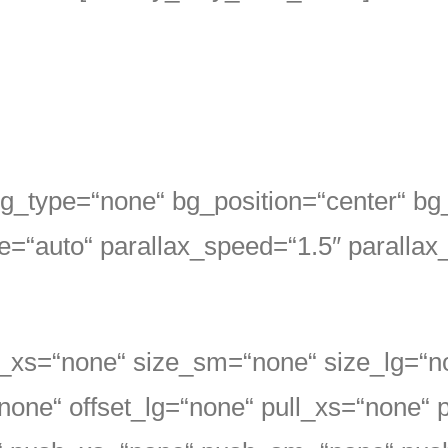
 bg_type=“none“ bg_position=“center“ bg
e=“auto“ parallax_speed=“1.5″ parallax
e_xs=“none“ size_sm=“none“ size_lg=“n
none“ offset_lg=“none“ pull_xs=“none“ 