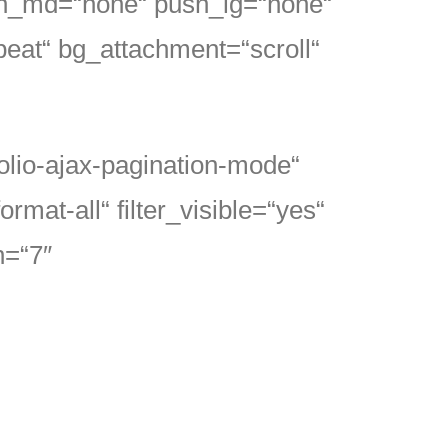
sh_md=“none“ push_lg=“none“
peat“ bg_attachment=“scroll“
folio-ajax-pagination-mode“
mat-all“ filter_visible=“yes“
n=“7″