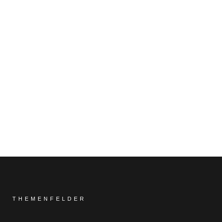
R BEITRAG
THEMENFELDER