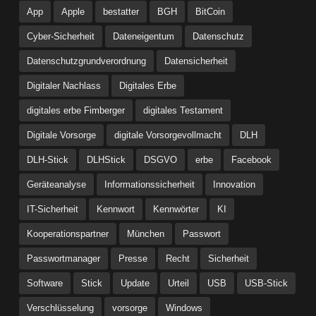
App
Apple
bestatter
BGH
BitCoin
Cyber-Sicherheit
Dateneigentum
Datenschutz
Datenschutzgrundverordnung
Datensicherheit
Digitaler Nachlass
Digitales Erbe
digitales erbe Fimberger
digitales Testament
Digitale Vorsorge
digitale Vorsorgevollmacht
DLH
DLH-Stick
DLHStick
DSGVO
erbe
Facebook
Geräteanalyse
Informationssicherheit
Innovation
IT-Sicherheit
Kennwort
Kennwörter
KI
Kooperationspartner
München
Passwort
Passwortmanager
Presse
Recht
Sicherheit
Software
Stick
Update
Urteil
USB
USB-Stick
Verschlüsselung
vorsorge
Windows