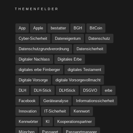
THEMENFELDER
App
Apple
bestatter
BGH
BitCoin
Cyber-Sicherheit
Dateneigentum
Datenschutz
Datenschutzgrundverordnung
Datensicherheit
Digitaler Nachlass
Digitales Erbe
digitales erbe Fimberger
digitales Testament
Digitale Vorsorge
digitale Vorsorgevollmacht
DLH
DLH-Stick
DLHStick
DSGVO
erbe
Facebook
Geräteanalyse
Informationssicherheit
Innovation
IT-Sicherheit
Kennwort
Kennwörter
KI
Kooperationspartner
München
Passwort
Passwortmanager