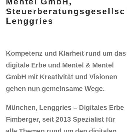
Mentel GmbH,
Steuerberatungsgesellsch
Lenggries
Kompetenz und Klarheit rund um das
DLH Stick – Sicherheitskonzept
digitale Erbe und Mentel & Mentel
GmbH mit Kreativität und Visionen
Hilfe
gehen nun gemeinsame Wege.
DLH Stick Bedienungsanleitung
Videoanleitung und Manual
München, Lenggries – Digitales Erbe
Fimberger, seit 2013 Spezialist für
Versionsinformationen
alle Themen rund um den digitalen