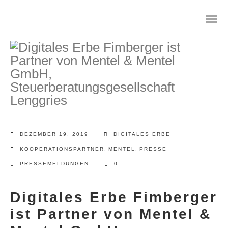
Das digitale Testament
Digitale Vorsorge
DEZEMBER 19, 2019
DIGITALES ERBE
Geräteanalyse und Datensicherung
KOOPERATIONSPARTNER
,
MENTEL
,
PRESSE
PRESSEMELDUNGEN
0
Internetsuche
Wie regeln Sie ihren digitalen Nachlass
Digitales Erbe Fimberger
ist Partner von Mentel &
Digitaler Nachlass