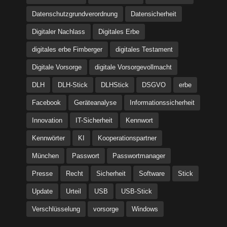
Datenschutzgrundverordnung
Datensicherheit
Digitaler Nachlass
Digitales Erbe
digitales erbe Fimberger
digitales Testament
Digitale Vorsorge
digitale Vorsorgevollmacht
DLH
DLH-Stick
DLHStick
DSGVO
erbe
Facebook
Geräteanalyse
Informationssicherheit
Innovation
IT-Sicherheit
Kennwort
Kennwörter
KI
Kooperationspartner
München
Passwort
Passwortmanager
Presse
Recht
Sicherheit
Software
Stick
Update
Urteil
USB
USB-Stick
Verschlüsselung
vorsorge
Windows