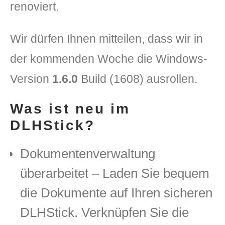
renoviert.
Wir dürfen Ihnen mitteilen, dass wir in
der kommenden Woche die Windows-
Version
1.6.0
Build (1608) ausrollen.
Was ist neu im
DLH Stick – Sicherheitskonzept
DLHStick?
Hilfe
Dokumentenverwaltung
DLH Stick Bedienungsanleitung
überarbeitet – Laden Sie bequem
Videoanleitung und Manual
die Dokumente auf Ihren sicheren
Versionsinformationen
DLHStick. Verknüpfen Sie die