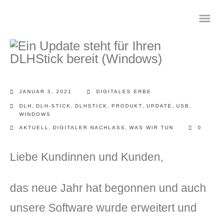
Das digitale Testament
JANUAR 3, 2021
DIGITALES ERBE
DLH
,
DLH-STICK
,
DLHSTICK
,
PRODUKT
,
UPDATE
,
USB
,
Digitale Vorsorge
WINDOWS
AKTUELL
,
DIGITALER NACHLASS
,
WAS WIR TUN
0
Geräteanalyse und Datensicherung
Liebe Kundinnen und Kunden,
Internetsuche
Wie regeln Sie ihren digitalen Nachlass
das neue Jahr hat begonnen und auch
unsere Software wurde erweitert und
Digitaler Nachlass