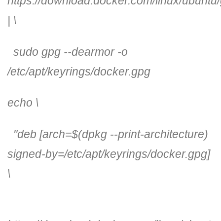
https://download.docker.com/linux/ubuntu
| \
sudo gpg --dearmor -o
/etc/apt/keyrings/docker.gpg
echo \
"deb [arch=
$(dpkg --print-architecture)
signed-by=/etc/apt/keyrings/docker.gpg]
\