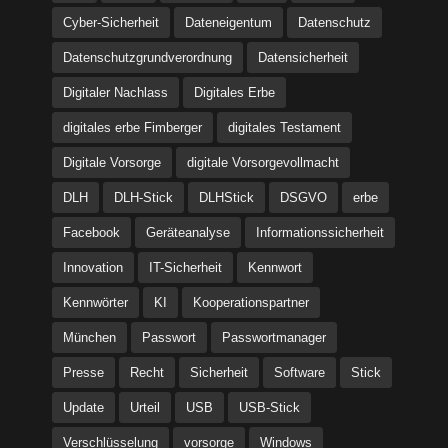
Cyber-Sicherheit
Dateneigentum
Datenschutz
Datenschutzgrundverordnung
Datensicherheit
Digitaler Nachlass
Digitales Erbe
digitales erbe Fimberger
digitales Testament
Digitale Vorsorge
digitale Vorsorgevollmacht
DLH
DLH-Stick
DLHStick
DSGVO
erbe
Facebook
Geräteanalyse
Informationssicherheit
Innovation
IT-Sicherheit
Kennwort
Kennwörter
KI
Kooperationspartner
München
Passwort
Passwortmanager
Presse
Recht
Sicherheit
Software
Stick
Update
Urteil
USB
USB-Stick
Verschlüsselung
vorsorge
Windows