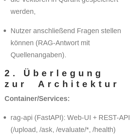
werden,
Nutzer anschließend
Fragen stellen
können (RAG-Antwort mit
Quellenangaben).
DLH Stick – Sicherheitskonzept
2. Überlegung
Hilfe
zur Architektur
DLH Stick Bedienungsanleitung
Container/Services:
Videoanleitung und Manual
rag-api
(FastAPI): Web-UI + REST-API
Versionsinformationen
(
/upload
,
/ask
,
/evaluate/*
,
/health
)