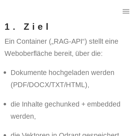
1. Ziel
Ein Container („RAG-API“) stellt eine
Weboberfläche bereit, über die:
Das digitale Testament
Digitale Vorsorge
Dokumente hochgeladen
werden
(PDF/DOCX/TXT/HTML),
Geräteanalyse und Datensicherung
Internetsuche
die Inhalte
gechunked + embedded
Wie regeln Sie ihren digitalen Nachlass
werden,
Digitaler Nachlass
die Vektoren in
Qdrant
gespeichert