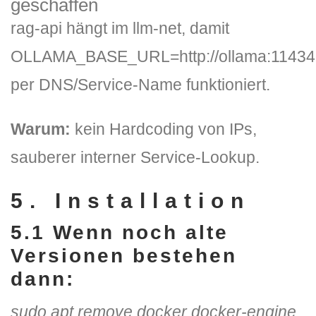
geschaffen
rag-api
hängt im
llm-net
, damit
OLLAMA_BASE_URL=http://ollama:11434
per DNS/Service-Name funktioniert.
Warum:
kein Hardcoding von IPs,
sauberer interner Service-Lookup.
5. Installation
5.1 Wenn noch alte
Versionen bestehen
dann:
sudo apt remove docker docker-engine