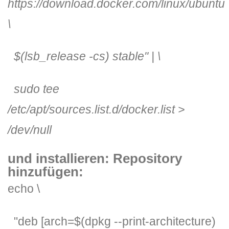
https://download.docker.com/linux/ubuntu
\
$(lsb_release -cs)
stable"
| \
sudo tee
/etc/apt/sources.list.d/docker.list >
/dev/null
und installieren:
Repository
hinzufügen:
echo \
"deb [arch=
$(dpkg --print-architecture)