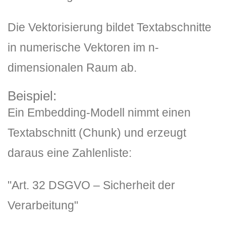
Die Vektorisierung bildet Textabschnitte
in
numerische Vektoren im n-
dimensionalen Raum
ab.
Beispiel:
DLH Stick – Sicherheitskonzept
Ein Embedding-Modell nimmt einen
Hilfe
Textabschnitt (Chunk) und erzeugt
daraus eine Zahlenliste:
DLH Stick Bedienungsanleitung
Videoanleitung und Manual
"Art. 32 DSGVO – Sicherheit der
Verarbeitung"
Versionsinformationen