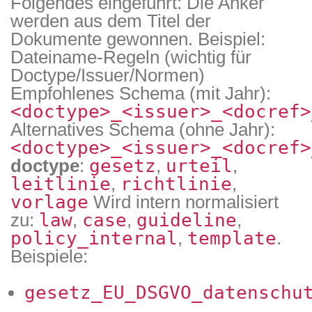
Folgendes eingeführt: Die Anker
werden aus dem Titel der
Dokumente gewonnen. Beispiel:
Dateiname-Regeln (wichtig für
Doctype/Issuer/Normen)
Empfohlenes Schema (mit Jahr):
<doctype>_<issuer>_<docref>
Alternatives Schema (ohne Jahr):
<doctype>_<issuer>_<docref>
doctype
:
gesetz
,
urteil
,
leitlinie
,
richtlinie
,
vorlage
Wird intern normalisiert
zu:
law
,
case
,
guideline
,
policy_internal
,
template
.
Beispiele:
gesetz_EU_DSGVO_datenschu