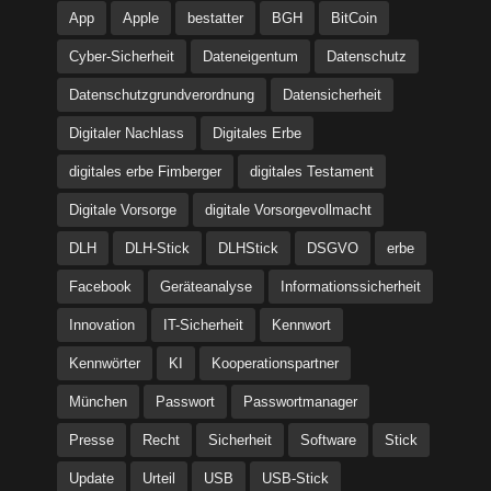
App
Apple
bestatter
BGH
BitCoin
Cyber-Sicherheit
Dateneigentum
Datenschutz
Datenschutzgrundverordnung
Datensicherheit
Digitaler Nachlass
Digitales Erbe
digitales erbe Fimberger
digitales Testament
Digitale Vorsorge
digitale Vorsorgevollmacht
DLH
DLH-Stick
DLHStick
DSGVO
erbe
Facebook
Geräteanalyse
Informationssicherheit
Innovation
IT-Sicherheit
Kennwort
Kennwörter
KI
Kooperationspartner
München
Passwort
Passwortmanager
Presse
Recht
Sicherheit
Software
Stick
Update
Urteil
USB
USB-Stick