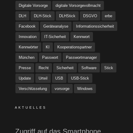
Digitale Vorsorge
digitale Vorsorgevollmacht
DLH
DLH-Stick
DLHStick
DSGVO
erbe
Facebook
Geräteanalyse
Informationssicherheit
Innovation
IT-Sicherheit
Kennwort
Kennwörter
KI
Kooperationspartner
München
Passwort
Passwortmanager
Presse
Recht
Sicherheit
Software
Stick
Update
Urteil
USB
USB-Stick
Verschlüsselung
vorsorge
Windows
AKTUELLES
Zugriff auf das Smartphone