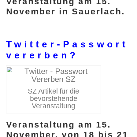
Veranstaltung am 15.
November in Sauerlach.
Twitter-Passwort
vererben?
DLH Stick – Sicherheitskonzept
Hilfe
SZ Artikel für die
DLH Stick Bedienungsanleitung
bevorstehende
Veranstaltung
Videoanleitung und Manual
Veranstaltung am 15.
Versionsinformationen
November, von 18 bis 21