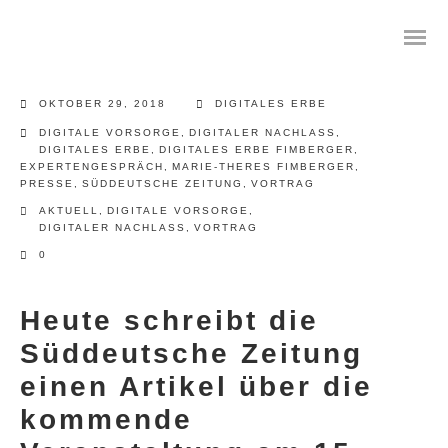
OKTOBER 29, 2018
DIGITALES ERBE
DIGITALE VORSORGE
,
DIGITALER NACHLASS
,
DIGITALES ERBE
,
DIGITALES ERBE FIMBERGER
,
EXPERTENGESPRÄCH
,
MARIE-THERES FIMBERGER
,
Das digitale Testament
PRESSE
,
SÜDDEUTSCHE ZEITUNG
,
VORTRAG
AKTUELL
,
DIGITALE VORSORGE
,
DIGITALER NACHLASS
,
VORTRAG
Digitale Vorsorge
0
Geräteanalyse und Datensicherung
Heute schreibt die
Internetsuche
Süddeutsche Zeitung
Wie regeln Sie ihren digitalen Nachlass
einen Artikel über die
kommende
Digitaler Nachlass