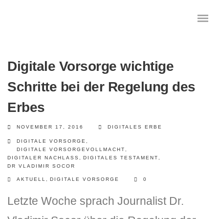
Digitale Vorsorge wichtige
Schritte bei der Regelung des
Das digitale Testament
Erbes
Digitale Vorsorge
NOVEMBER 17, 2016
DIGITALES ERBE
Geräteanalyse und Datensicherung
DIGITALE VORSORGE
,
DIGITALE VORSORGEVOLLMACHT
,
DIGITALER NACHLASS
,
DIGITALES TESTAMENT
,
Internetsuche
DR VLADIMIR SOCOR
AKTUELL
,
DIGITALE VORSORGE
0
Wie regeln Sie ihren digitalen Nachlass
Letzte Woche sprach Journalist Dr.
Digitaler Nachlass