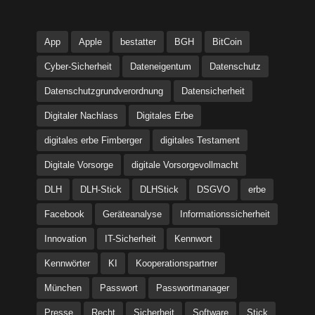
App
Apple
bestatter
BGH
BitCoin
Cyber-Sicherheit
Dateneigentum
Datenschutz
Datenschutzgrundverordnung
Datensicherheit
Digitaler Nachlass
Digitales Erbe
digitales erbe Fimberger
digitales Testament
Digitale Vorsorge
digitale Vorsorgevollmacht
DLH
DLH-Stick
DLHStick
DSGVO
erbe
Facebook
Geräteanalyse
Informationssicherheit
Innovation
IT-Sicherheit
Kennwort
Kennwörter
KI
Kooperationspartner
München
Passwort
Passwortmanager
Presse
Recht
Sicherheit
Software
Stick