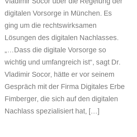
Vladimir Socor über die Regelung der
digitalen Vorsorge in München. Es
ging um die rechtswirksamen
Lösungen des digitalen Nachlasses.
„…Dass die digitale Vorsorge so
wichtig und umfangreich ist“, sagt Dr.
DLH Stick – Sicherheitskonzept
Vladimir Socor, hätte er vor seinem
Hilfe
Gespräch mit der Firma Digitales Erbe
DLH Stick Bedienungsanleitung
Fimberger, die sich auf den digitalen
Videoanleitung und Manual
Nachlass spezialisiert hat, […]
Versionsinformationen