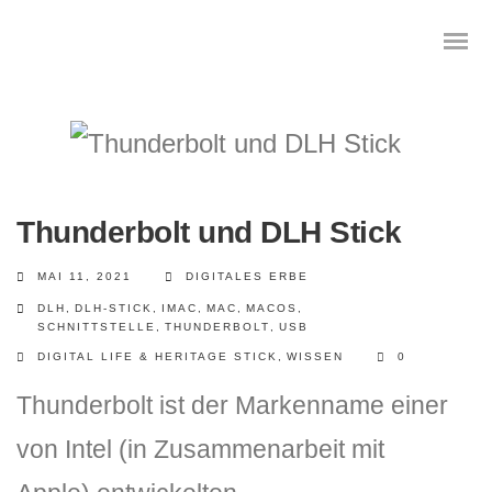
Das digitale Testament
Thunderbolt und DLH Stick
Digitale Vorsorge
MAI 11, 2021
DIGITALES ERBE
Geräteanalyse und Datensicherung
DLH
,
DLH-STICK
,
IMAC
,
MAC
,
MACOS
,
SCHNITTSTELLE
,
THUNDERBOLT
,
USB
Internetsuche
DIGITAL LIFE & HERITAGE STICK
,
WISSEN
0
Thunderbolt ist der Markenname einer
Wie regeln Sie ihren digitalen Nachlass
von Intel (in Zusammenarbeit mit
Digitaler Nachlass