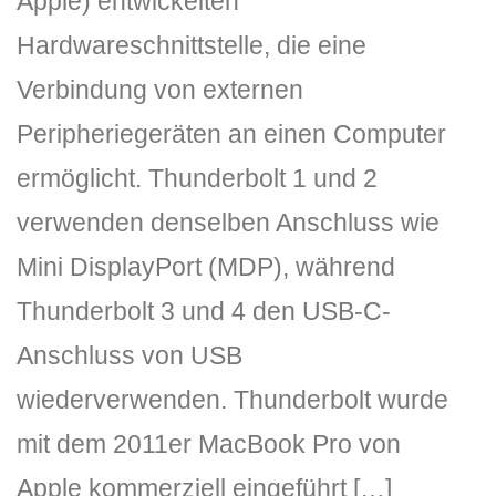
Apple) entwickelten
Hardwareschnittstelle, die eine
Verbindung von externen
Peripheriegeräten an einen Computer
ermöglicht. Thunderbolt 1 und 2
verwenden denselben Anschluss wie
DLH Stick – Sicherheitskonzept
Mini DisplayPort (MDP), während
Hilfe
Thunderbolt 3 und 4 den USB-C-
DLH Stick Bedienungsanleitung
Anschluss von USB
Videoanleitung und Manual
wiederverwenden. Thunderbolt wurde
mit dem 2011er MacBook Pro von
Versionsinformationen
Apple kommerziell eingeführt […]