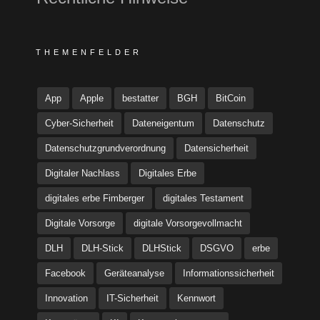
THEMENFELDER
App
Apple
bestatter
BGH
BitCoin
Cyber-Sicherheit
Dateneigentum
Datenschutz
Datenschutzgrundverordnung
Datensicherheit
Digitaler Nachlass
Digitales Erbe
digitales erbe Fimberger
digitales Testament
Digitale Vorsorge
digitale Vorsorgevollmacht
DLH
DLH-Stick
DLHStick
DSGVO
erbe
Facebook
Geräteanalyse
Informationssicherheit
Innovation
IT-Sicherheit
Kennwort