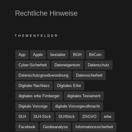
Rechtliche Hinweise
THEMENFELDER
App
Apple
bestatter
BGH
BitCoin
Cyber-Sicherheit
Dateneigentum
Datenschutz
Datenschutzgrundverordnung
Datensicherheit
Digitaler Nachlass
Digitales Erbe
digitales erbe Fimberger
digitales Testament
Digitale Vorsorge
digitale Vorsorgevollmacht
DLH
DLH-Stick
DLHStick
DSGVO
erbe
Facebook
Geräteanalyse
Informationssicherheit