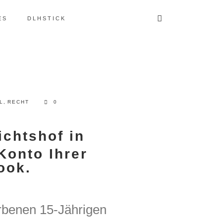
ES
DLHSTICK
L
,
RECHT
0
chtshof in
Konto Ihrer
ook.
rbenen 15-Jährigen