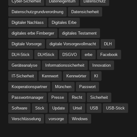
Cyber-Sicherheit
Dateneigentum
Datenschutz
Datenschutzgrundverordnung
Datensicherheit
Digitaler Nachlass
Digitales Erbe
digitales erbe Fimberger
digitales Testament
Digitale Vorsorge
digitale Vorsorgevollmacht
DLH
DLH-Stick
DLHStick
DSGVO
erbe
Facebook
Geräteanalyse
Informationssicherheit
Innovation
IT-Sicherheit
Kennwort
Kennwörter
KI
Kooperationspartner
München
Passwort
Passwortmanager
Presse
Recht
Sicherheit
Software
Stick
Update
Urteil
USB
USB-Stick
Verschlüsselung
vorsorge
Windows