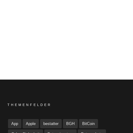
THEMENFELDER
App
Apple
bestatter
BGH
BitCoin