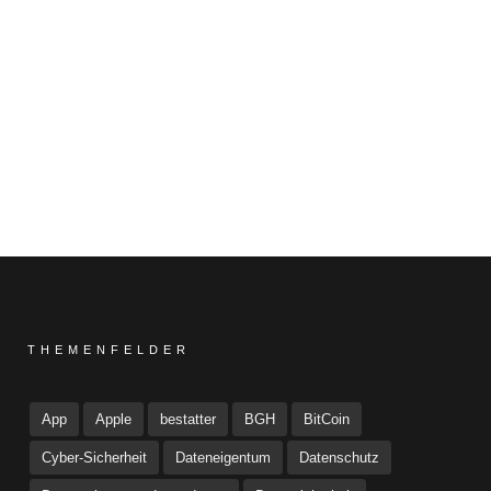
THEMENFELDER
App
Apple
bestatter
BGH
BitCoin
Cyber-Sicherheit
Dateneigentum
Datenschutz