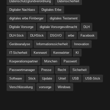
Datenschutzgrundverordnung
Datensicherheit
Digitaler Nachlass
Digitales Erbe
digitales erbe Fimberger
digitales Testament
Digitale Vorsorge
digitale Vorsorgevollmacht
DLH
DLH-Stick
DLHStick
DSGVO
erbe
Facebook
Geräteanalyse
Informationssicherheit
Innovation
IT-Sicherheit
Kennwort
Kennwörter
KI
Kooperationspartner
München
Passwort
Passwortmanager
Presse
Recht
Sicherheit
Software
Stick
Update
Urteil
USB
USB-Stick
Verschlüsselung
vorsorge
Windows