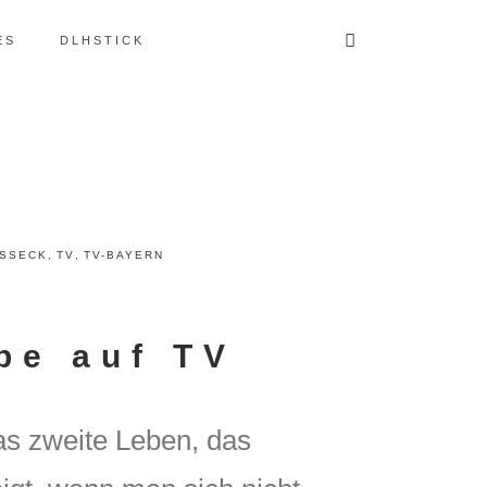
ES
DLHSTICK
SSECK
,
TV
,
TV-BAYERN
be auf TV
as zweite Leben, das