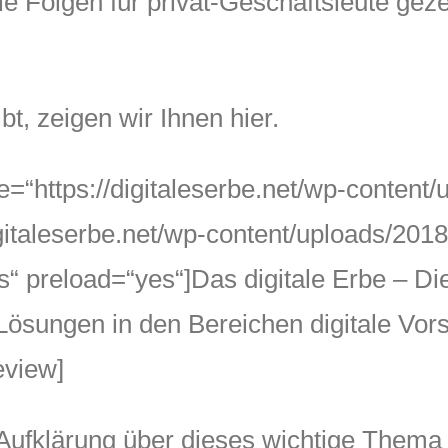
ie Folgen für privat-Geschäftsleute gez
t, zeigen wir Ihnen hier.
=“https://digitaleserbe.net/wp-content
gitaleserbe.net/wp-content/uploads/201
preload=“yes“]Das digitale Erbe – Dies
sungen in den Bereichen digitale Vorso
eview]
 Aufklärung über dieses wichtige Thema 