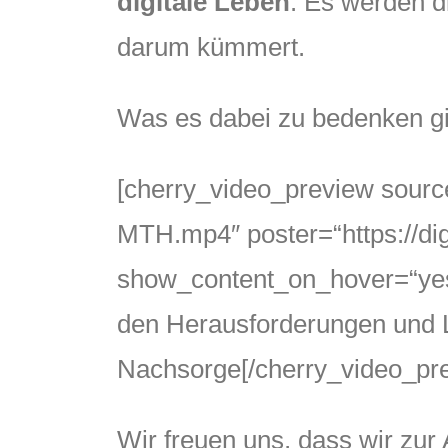
digitale Leben
. Es werden d
darum kümmert.
Was es dabei zu bedenken gib
[cherry_video_preview source
MTH.mp4″ poster=“https://di
show_content_on_hover=“yes“ 
den Herausforderungen und Lö
Nachsorge[/cherry_video_pr
Wir freuen uns, dass wir zur