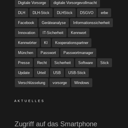
Digitale Vorsorge
digitale Vorsorgevollmacht
DLH
DLH-Stick
DLHStick
DSGVO
erbe
Facebook
Geräteanalyse
Informationssicherheit
Innovation
IT-Sicherheit
Kennwort
Kennwörter
KI
Kooperationspartner
München
Passwort
Passwortmanager
Presse
Recht
Sicherheit
Software
Stick
Update
Urteil
USB
USB-Stick
Verschlüsselung
vorsorge
Windows
AKTUELLES
Zugriff auf das Smartphone