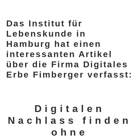
Das Institut für
Lebenskunde in
Hamburg hat einen
interessanten Artikel
über die Firma Digitales
DLH Stick – Sicherheitskonzept
Erbe Fimberger verfasst:
Hilfe
DLH Stick Bedienungsanleitung
Digitalen
Videoanleitung und Manual
Nachlass finden
Versionsinformationen
ohne