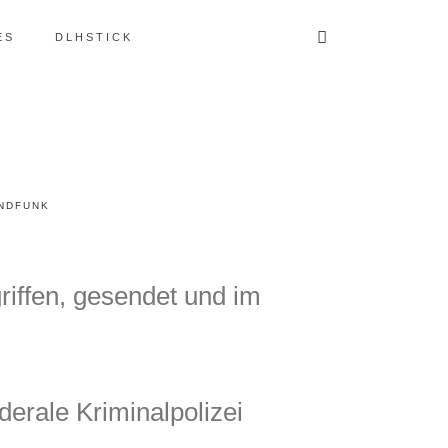
ES
DLHSTICK
NDFUNK
riffen, gesendet und im
erale Kriminalpolizei