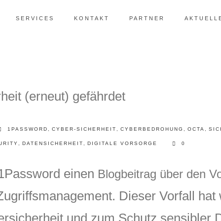
SERVICES
KONTAKT
PARTNER
AKTUELL
1PASSWORD
,
CYBER-SICHERHEIT
,
CYBERBEDROHUNG
,
OCTA
,
SIC
URITY
,
DATENSICHERHEIT
,
DIGITALE VORSORGE
0
 1Password einen
Blogbeitrag über den Vo
Zugriffsmanagement. Dieser Vorfall hat 
ersicherheit und zum Schutz sensibler 