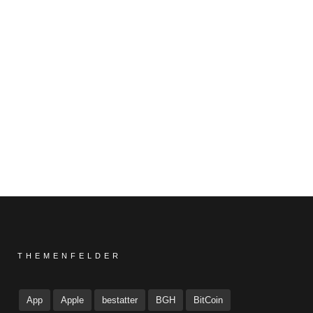
THEMENFELDER
App
Apple
bestatter
BGH
BitCoin