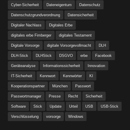
Cyber-Sicherheit
Dateneigentum
Datenschutz
Datenschutzgrundverordnung
Datensicherheit
Digitaler Nachlass
Digitales Erbe
digitales erbe Fimberger
digitales Testament
Digitale Vorsorge
digitale Vorsorgevollmacht
DLH
DLH-Stick
DLHStick
DSGVO
erbe
Facebook
Geräteanalyse
Informationssicherheit
Innovation
IT-Sicherheit
Kennwort
Kennwörter
KI
Kooperationspartner
München
Passwort
Passwortmanager
Presse
Recht
Sicherheit
Software
Stick
Update
Urteil
USB
USB-Stick
Verschlüsselung
vorsorge
Windows