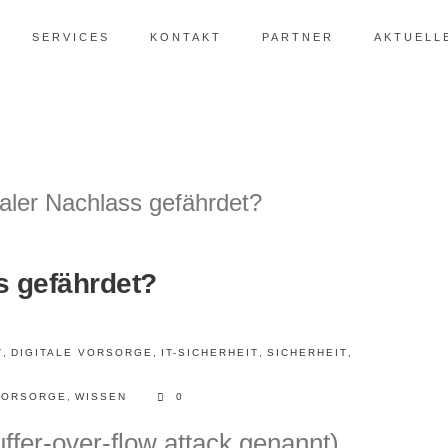
SERVICES
KONTAKT
PARTNER
AKTUELL
ss gefährdet?
T
,
DIGITALE VORSORGE
,
IT-SICHERHEIT
,
SICHERHEIT
,
 VORSORGE
,
WISSEN
0
uffer-over-flow attack genannt)