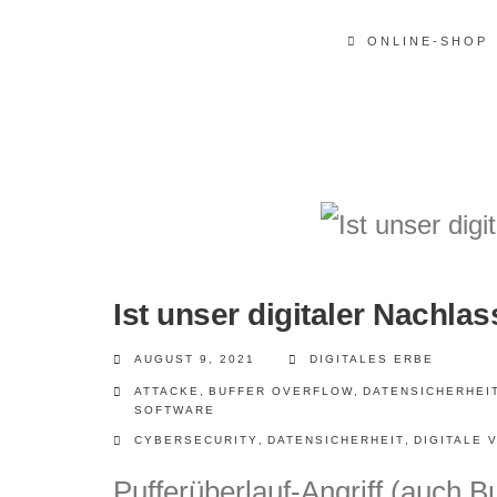
ONLINE-SHOP
Ist unser digitaler Nachla
AUGUST 9, 2021
DIGITALES ERBE
ATTACKE
,
BUFFER OVERFLOW
,
DATENSICHERHEI
SOFTWARE
CYBERSECURITY
,
DATENSICHERHEIT
,
DIGITALE
Pufferüberlauf-Angriff (auch B