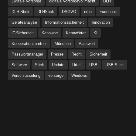
Digitale Vorsorge
digitale Vorsorgevollmacht
DLH
DLH-Stick
DLHStick
DSGVO
erbe
Facebook
Geräteanalyse
Informationssicherheit
Innovation
IT-Sicherheit
Kennwort
Kennwörter
KI
Kooperationspartner
München
Passwort
Passwortmanager
Presse
Recht
Sicherheit
Software
Stick
Update
Urteil
USB
USB-Stick
Verschlüsselung
vorsorge
Windows