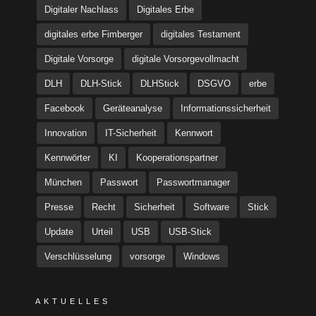
Digitaler Nachlass
Digitales Erbe
digitales erbe Fimberger
digitales Testament
Digitale Vorsorge
digitale Vorsorgevollmacht
DLH
DLH-Stick
DLHStick
DSGVO
erbe
Facebook
Geräteanalyse
Informationssicherheit
Innovation
IT-Sicherheit
Kennwort
Kennwörter
KI
Kooperationspartner
München
Passwort
Passwortmanager
Presse
Recht
Sicherheit
Software
Stick
Update
Urteil
USB
USB-Stick
Verschlüsselung
vorsorge
Windows
AKTUELLES