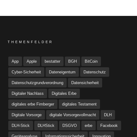
THEMENFELDER
App
Apple
bestatter
BGH
BitCoin
Cyber-Sicherheit
Dateneigentum
Datenschutz
Datenschutzgrundverordnung
Datensicherheit
Digitaler Nachlass
Digitales Erbe
digitales erbe Fimberger
digitales Testament
Digitale Vorsorge
digitale Vorsorgevollmacht
DLH
DLH-Stick
DLHStick
DSGVO
erbe
Facebook
Geräteanalyse
Informationssicherheit
Innovation