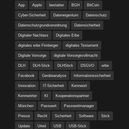
App
Apple
bestatter
BGH
BitCoin
Cyber-Sicherheit
Dateneigentum
Datenschutz
Datenschutzgrundverordnung
Datensicherheit
Digitaler Nachlass
Digitales Erbe
digitales erbe Fimberger
digitales Testament
Digitale Vorsorge
digitale Vorsorgevollmacht
DLH
DLH-Stick
DLHStick
DSGVO
erbe
Facebook
Geräteanalyse
Informationssicherheit
Innovation
IT-Sicherheit
Kennwort
Kennwörter
KI
Kooperationspartner
München
Passwort
Passwortmanager
Presse
Recht
Sicherheit
Software
Stick
Update
Urteil
USB
USB-Stick