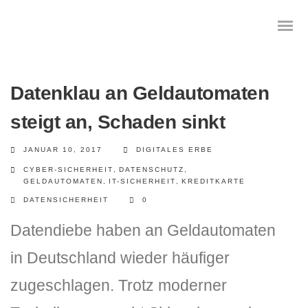
Datenklau an Geldautomaten
steigt an, Schaden sinkt
Das digitale Testament
JANUAR 10, 2017
DIGITALES ERBE
Digitale Vorsorge
CYBER-SICHERHEIT
,
DATENSCHUTZ
,
GELDAUTOMATEN
,
IT-SICHERHEIT
,
KREDITKARTE
Geräteanalyse und Datensicherung
DATENSICHERHEIT
0
Internetsuche
Datendiebe haben an Geldautomaten
in Deutschland wieder häufiger
Wie regeln Sie ihren digitalen Nachlass
zugeschlagen. Trotz moderner
Digitaler Nachlass