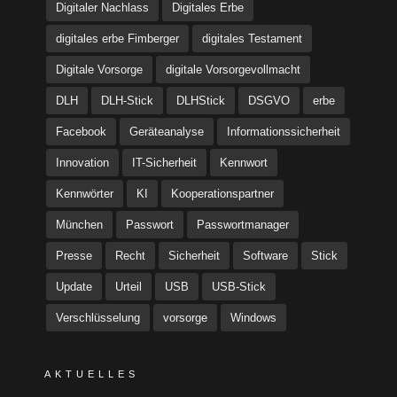
Digitaler Nachlass
Digitales Erbe
digitales erbe Fimberger
digitales Testament
Digitale Vorsorge
digitale Vorsorgevollmacht
DLH
DLH-Stick
DLHStick
DSGVO
erbe
Facebook
Geräteanalyse
Informationssicherheit
Innovation
IT-Sicherheit
Kennwort
Kennwörter
KI
Kooperationspartner
München
Passwort
Passwortmanager
Presse
Recht
Sicherheit
Software
Stick
Update
Urteil
USB
USB-Stick
Verschlüsselung
vorsorge
Windows
AKTUELLES