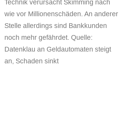
Technik verursacht Skimming nach
wie vor Millionenschäden. An anderer
Stelle allerdings sind Bankkunden
noch mehr gefährdet. Quelle:
Datenklau an Geldautomaten steigt
an, Schaden sinkt
DLH Stick – Sicherheitskonzept
Hilfe
DLH Stick Bedienungsanleitung
Videoanleitung und Manual
Versionsinformationen