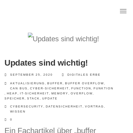
Das digitale Testament
Updates sind wichtig!
Digitale Vorsorge
SEPTEMBER 25, 2020
DIGITALES ERBE
Geräteanalyse und Datensicherung
AKTUALISIERUNG
,
BUFFER
,
BUFFER OVERFLOW
,
CAN BUS
,
CYBER-SICHERHEIT
,
FUNCTION
,
FUNKTION
,
HEAP
,
IT-SICHERHEIT
,
MEMORY
,
OVERFLOW
,
Internetsuche
SPEICHER
,
STACK
,
UPDATE
CYBERSECURITY
,
DATENSICHERHEIT
,
VORTRAG
,
Wie regeln Sie ihren digitalen Nachlass
WISSEN
0
Digitaler Nachlass
Ein Fachartikel über „buffer