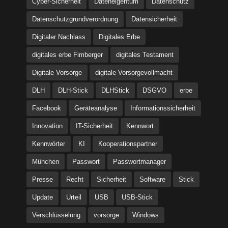
Cyber-Sicherheit
Dateneigentum
Datenschutz
Datenschutzgrundverordnung
Datensicherheit
Digitaler Nachlass
Digitales Erbe
digitales erbe Fimberger
digitales Testament
Digitale Vorsorge
digitale Vorsorgevollmacht
DLH
DLH-Stick
DLHStick
DSGVO
erbe
Facebook
Geräteanalyse
Informationssicherheit
Innovation
IT-Sicherheit
Kennwort
Kennwörter
KI
Kooperationspartner
München
Passwort
Passwortmanager
Presse
Recht
Sicherheit
Software
Stick
Update
Urteil
USB
USB-Stick
Verschlüsselung
vorsorge
Windows