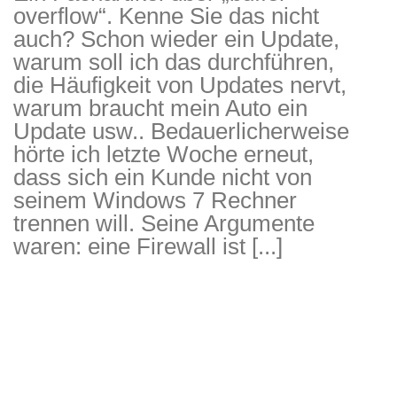
overflow“. Kenne Sie das nicht
auch? Schon wieder ein Update,
warum soll ich das durchführen,
die Häufigkeit von Updates nervt,
warum braucht mein Auto ein
Update usw.. Bedauerlicherweise
hörte ich letzte Woche erneut,
dass sich ein Kunde nicht von
DLH Stick – Sicherheitskonzept
seinem Windows 7 Rechner
trennen will. Seine Argumente
Hilfe
waren: eine Firewall ist [...]
DLH Stick Bedienungsanleitung
Videoanleitung und Manual
Versionsinformationen