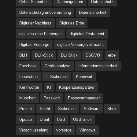
Cyber-Sicherheit
Dateneigentum
Datenschutz
Datenschutzgrundverordnung
Datensicherheit
Digitaler Nachlass
Digitales Erbe
digitales erbe Fimberger
digitales Testament
Digitale Vorsorge
digitale Vorsorgevollmacht
DLH
DLH-Stick
DLHStick
DSGVO
erbe
Facebook
Geräteanalyse
Informationssicherheit
Innovation
IT-Sicherheit
Kennwort
Kennwörter
KI
Kooperationspartner
München
Passwort
Passwortmanager
Presse
Recht
Sicherheit
Software
Stick
Update
Urteil
USB
USB-Stick
Verschlüsselung
vorsorge
Windows