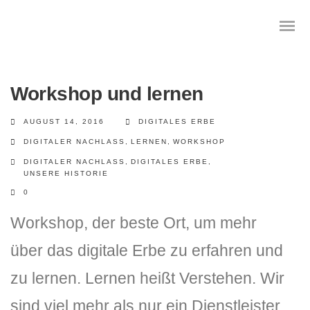
Workshop und lernen
AUGUST 14, 2016
DIGITALES ERBE
Das digitale Testament
DIGITALER NACHLASS
,
LERNEN
,
WORKSHOP
Digitale Vorsorge
DIGITALER NACHLASS
,
DIGITALES ERBE
,
UNSERE HISTORIE
Geräteanalyse und Datensicherung
0
Workshop, der beste Ort, um mehr
Internetsuche
über das digitale Erbe zu erfahren und
Wie regeln Sie ihren digitalen Nachlass
zu lernen. Lernen heißt Verstehen. Wir
Digitaler Nachlass
sind viel mehr als nur ein Dienstleister,